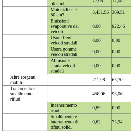
77,08
17,08
50 cm3
Motocicli cc >
3.431,56
309,51
50 cm3
Emissioni
evaporative dai
0,00
922,46
veicoli
Usura freni
0,00
0,00
veicoli stradali
Usura gomme
0,00
0,00
veicoli stradali
Abrasione
strada veicoli
0,00
0,00
stradali
Altre sorgenti
211,98
65,70
mobili
Trattamento e
smaltimento
458,06
93,06
rifiuti
Incenerimento
0,89
0,00
rifiuti
Smaltimento e
interramento di
0,62
73,94
rifiuti solidi