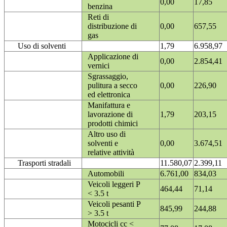
0,00
17,85
benzina
Reti di
distribuzione di
0,00
657,55
gas
Uso di solventi
1,79
6.958,97
Applicazione di
0,00
2.854,41
vernici
Sgrassaggio,
pulitura a secco
0,00
226,90
ed elettronica
Manifattura e
lavorazione di
1,79
203,15
prodotti chimici
Altro uso di
solventi e
0,00
3.674,51
relative attività
Trasporti stradali
11.580,07
2.399,11
Automobili
6.761,00
834,03
Veicoli leggeri P
464,44
71,14
< 3.5 t
Veicoli pesanti P
845,99
244,88
> 3.5 t
Motocicli cc <