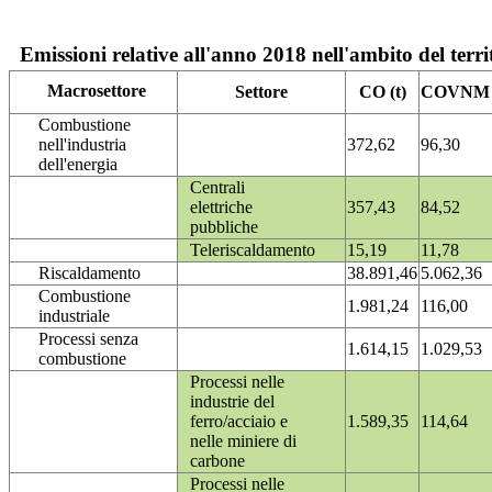
Emissioni relative all'anno 2018 nell'ambito del terri
Macrosettore
Settore
CO (t)
COVNM (
Combustione
nell'industria
372,62
96,30
dell'energia
Centrali
elettriche
357,43
84,52
pubbliche
Teleriscaldamento
15,19
11,78
Riscaldamento
38.891,46
5.062,36
Combustione
1.981,24
116,00
industriale
Processi senza
1.614,15
1.029,53
combustione
Processi nelle
industrie del
ferro/acciaio e
1.589,35
114,64
nelle miniere di
carbone
Processi nelle