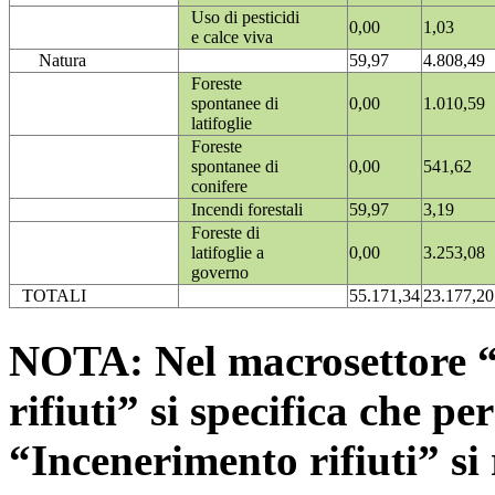
Uso di pesticidi
0,00
1,03
e calce viva
Natura
59,97
4.808,49
Foreste
spontanee di
0,00
1.010,59
latifoglie
Foreste
spontanee di
0,00
541,62
conifere
Incendi forestali
59,97
3,19
Foreste di
latifoglie a
0,00
3.253,08
governo
TOTALI
55.171,34
23.177,20
NOTA: Nel macrosettore “
rifiuti” si specifica che pe
“Incenerimento rifiuti” si r