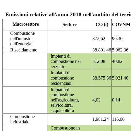
Emissioni relative all'anno 2018 nell'ambito del terri
Macrosettore
Settore
CO (t)
COVNM (
Combustione
nell'industria
372,62
96,30
dell'energia
Riscaldamento
38.891,46
5.062,36
Impianti di
combustione nel
312,08
40,82
terziario
Impianti di
combustione
38.575,36
5.021,40
residenziali
Impianti di
combustione
nell'agricoltura,
4,02
0,14
selvicoltura,
acquacoltura
Combustione
1.981,24
116,00
industriale
Combustione in