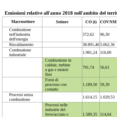
Emissioni relative all'anno 2018 nell'ambito del terri
Macrosettore
Settore
CO (t)
COVNM (
Combustione
nell'industria
372,62
96,30
dell'energia
Riscaldamento
38.891,46
5.062,36
Combustione
1.981,24
116,00
industriale
Combustione in
caldaie, turbine
791,74
56,61
a gas e motori
fissi
Forni di
processo con
1.189,50
59,39
contatto
Processi senza
1.614,15
1.029,53
combustione
Processi nelle
industrie del
ferro/acciaio e
1.589,35
114,64