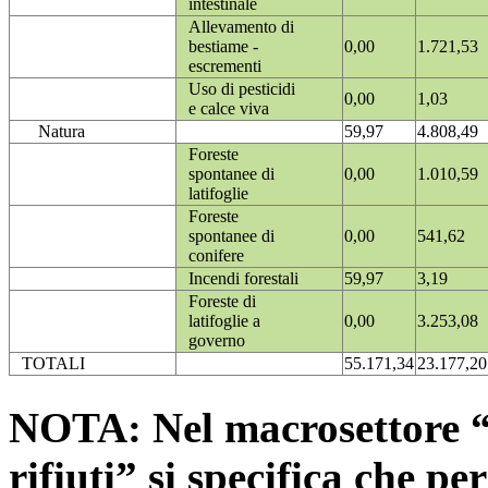
intestinale
Allevamento di
bestiame -
0,00
1.721,53
escrementi
Uso di pesticidi
0,00
1,03
e calce viva
Natura
59,97
4.808,49
Foreste
spontanee di
0,00
1.010,59
latifoglie
Foreste
spontanee di
0,00
541,62
conifere
Incendi forestali
59,97
3,19
Foreste di
latifoglie a
0,00
3.253,08
governo
TOTALI
55.171,34
23.177,20
NOTA: Nel macrosettore “
rifiuti” si specifica che pe