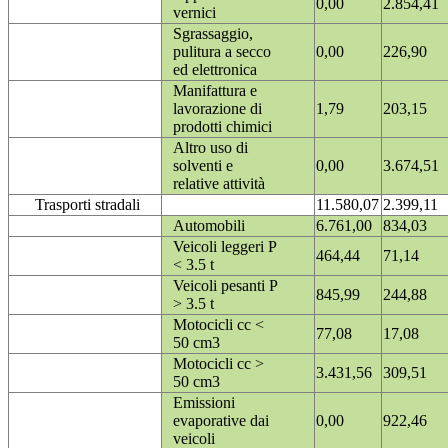
0,00
2.854,41
vernici
Sgrassaggio,
pulitura a secco
0,00
226,90
ed elettronica
Manifattura e
lavorazione di
1,79
203,15
prodotti chimici
Altro uso di
solventi e
0,00
3.674,51
relative attività
Trasporti stradali
11.580,07
2.399,11
Automobili
6.761,00
834,03
Veicoli leggeri P
464,44
71,14
< 3.5 t
Veicoli pesanti P
845,99
244,88
> 3.5 t
Motocicli cc <
77,08
17,08
50 cm3
Motocicli cc >
3.431,56
309,51
50 cm3
Emissioni
evaporative dai
0,00
922,46
veicoli