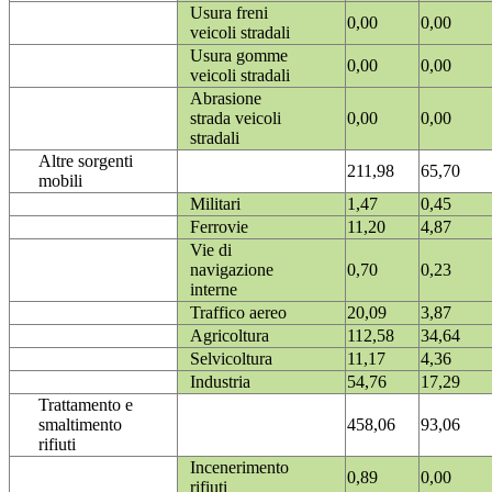
Usura freni
0,00
0,00
veicoli stradali
Usura gomme
0,00
0,00
veicoli stradali
Abrasione
strada veicoli
0,00
0,00
stradali
Altre sorgenti
211,98
65,70
mobili
Militari
1,47
0,45
Ferrovie
11,20
4,87
Vie di
navigazione
0,70
0,23
interne
Traffico aereo
20,09
3,87
Agricoltura
112,58
34,64
Selvicoltura
11,17
4,36
Industria
54,76
17,29
Trattamento e
smaltimento
458,06
93,06
rifiuti
Incenerimento
0,89
0,00
rifiuti