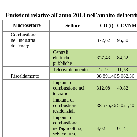
Emissioni relative all'anno 2018 nell'ambito del terri
Macrosettore
Settore
CO (t)
COVNM (
Combustione
nell'industria
372,62
96,30
dell'energia
Centrali
elettriche
357,43
84,52
pubbliche
Teleriscaldamento
15,19
11,78
Riscaldamento
38.891,46
5.062,36
Impianti di
combustione nel
312,08
40,82
terziario
Impianti di
combustione
38.575,36
5.021,40
residenziali
Impianti di
combustione
nell'agricoltura,
4,02
0,14
selvicoltura,