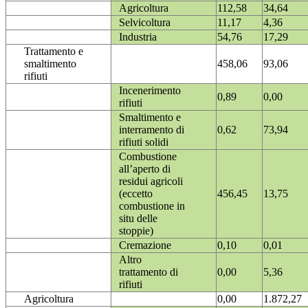
Agricoltura
112,58
34,64
Selvicoltura
11,17
4,36
Industria
54,76
17,29
Trattamento e
smaltimento
458,06
93,06
rifiuti
Incenerimento
0,89
0,00
rifiuti
Smaltimento e
interramento di
0,62
73,94
rifiuti solidi
Combustione
all’aperto di
residui agricoli
(eccetto
456,45
13,75
combustione in
situ delle
stoppie)
Cremazione
0,10
0,01
Altro
trattamento di
0,00
5,36
rifiuti
Agricoltura
0,00
1.872,27