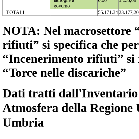
latifoglie a
0,00
3.253,08
governo
TOTALI
55.171,34
23.177,20
NOTA: Nel macrosettore “
rifiuti” si specifica che pe
“Incenerimento rifiuti” si r
“Torce nelle discariche”
Dati tratti dall'Inventari
Atmosfera della Regione 
Umbria