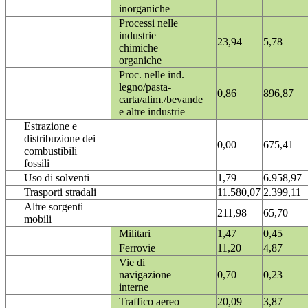
inorganiche
Processi nelle
industrie
23,94
5,78
chimiche
organiche
Proc. nelle ind.
legno/pasta-
0,86
896,87
carta/alim./bevande
e altre industrie
Estrazione e
distribuzione dei
0,00
675,41
combustibili
fossili
Uso di solventi
1,79
6.958,97
Trasporti stradali
11.580,07
2.399,11
Altre sorgenti
211,98
65,70
mobili
Militari
1,47
0,45
Ferrovie
11,20
4,87
Vie di
navigazione
0,70
0,23
interne
Traffico aereo
20,09
3,87