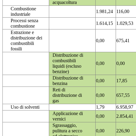
acquacoltura
Combustione
1.981,24
116,00
industriale
Processi senza
1.614,15
1.029,53
combustione
Estrazione e
distribuzione dei
0,00
675,41
combustibili
fossili
Distribuzione di
combustibili
0,00
0,00
liquidi (escluso
benzine)
Distribuzione di
0,00
17,85
benzina
Reti di
distribuzione di
0,00
657,55
gas
Uso di solventi
1,79
6.958,97
Applicazione di
0,00
2.854,41
vernici
Sgrassaggio,
pulitura a secco
0,00
226,90