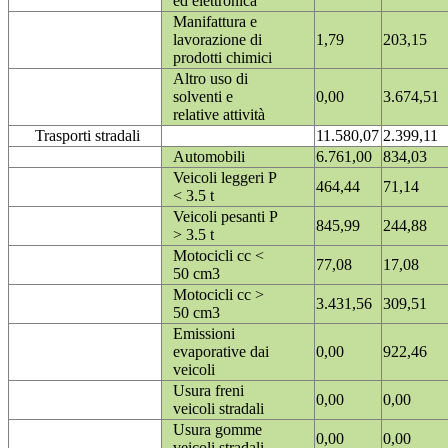
ed elettronica
Manifattura e
lavorazione di
1,79
203,15
prodotti chimici
Altro uso di
solventi e
0,00
3.674,51
relative attività
Trasporti stradali
11.580,07
2.399,11
Automobili
6.761,00
834,03
Veicoli leggeri P
464,44
71,14
< 3.5 t
Veicoli pesanti P
845,99
244,88
> 3.5 t
Motocicli cc <
77,08
17,08
50 cm3
Motocicli cc >
3.431,56
309,51
50 cm3
Emissioni
evaporative dai
0,00
922,46
veicoli
Usura freni
0,00
0,00
veicoli stradali
Usura gomme
0,00
0,00
veicoli stradali