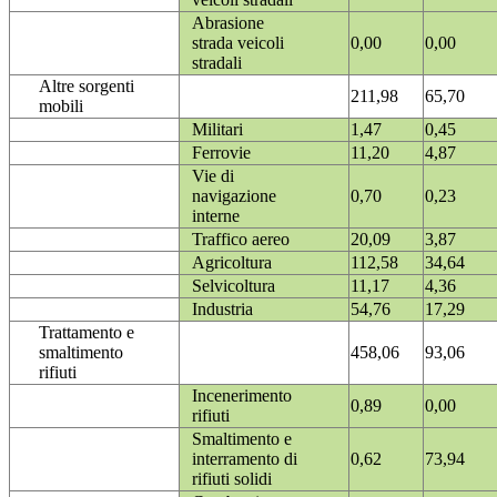
Abrasione
strada veicoli
0,00
0,00
stradali
Altre sorgenti
211,98
65,70
mobili
Militari
1,47
0,45
Ferrovie
11,20
4,87
Vie di
navigazione
0,70
0,23
interne
Traffico aereo
20,09
3,87
Agricoltura
112,58
34,64
Selvicoltura
11,17
4,36
Industria
54,76
17,29
Trattamento e
smaltimento
458,06
93,06
rifiuti
Incenerimento
0,89
0,00
rifiuti
Smaltimento e
interramento di
0,62
73,94
rifiuti solidi