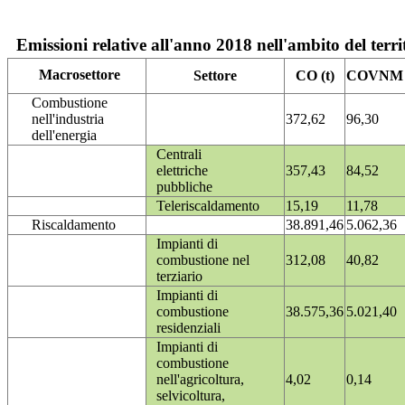
Emissioni relative all'anno 2018 nell'ambito del terri
Macrosettore
Settore
CO (t)
COVNM (
Combustione
nell'industria
372,62
96,30
dell'energia
Centrali
elettriche
357,43
84,52
pubbliche
Teleriscaldamento
15,19
11,78
Riscaldamento
38.891,46
5.062,36
Impianti di
combustione nel
312,08
40,82
terziario
Impianti di
combustione
38.575,36
5.021,40
residenziali
Impianti di
combustione
nell'agricoltura,
4,02
0,14
selvicoltura,