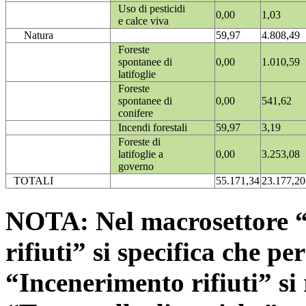
Uso di pesticidi
0,00
1,03
e calce viva
Natura
59,97
4.808,49
Foreste
spontanee di
0,00
1.010,59
latifoglie
Foreste
spontanee di
0,00
541,62
conifere
Incendi forestali
59,97
3,19
Foreste di
latifoglie a
0,00
3.253,08
governo
TOTALI
55.171,34
23.177,20
NOTA: Nel macrosettore “
rifiuti” si specifica che pe
“Incenerimento rifiuti” si r