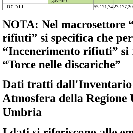
governo
TOTALI
55.171,34
23.177,20
NOTA: Nel macrosettore “
rifiuti” si specifica che pe
“Incenerimento rifiuti” si r
“Torce nelle discariche”
Dati tratti dall'Inventari
Atmosfera della Regione 
Umbria
I dati si riferiscono alle e