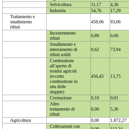
Selvicoltura
11,17
4,36
Industria
54,76
17,29
Trattamento e
smaltimento
458,06
93,06
rifiuti
Incenerimento
0,89
0,00
rifiuti
Smaltimento e
interramento di
0,62
73,94
rifiuti solidi
Combustione
all’aperto di
residui agricoli
(eccetto
456,45
13,75
combustione in
situ delle
stoppie)
Cremazione
0,10
0,01
Altro
trattamento di
0,00
5,36
rifiuti
Agricoltura
0,00
1.872,27
Coltivazioni con
0,00
113,24