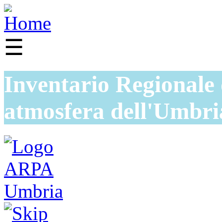
☰
Inventario Regionale 
atmosfera dell'Umbri