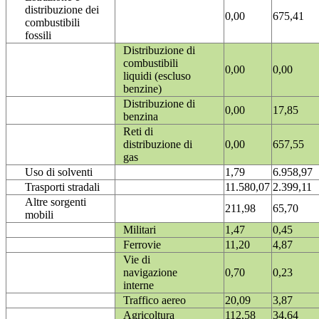
distribuzione dei
0,00
675,41
combustibili
fossili
Distribuzione di
combustibili
0,00
0,00
liquidi (escluso
benzine)
Distribuzione di
0,00
17,85
benzina
Reti di
distribuzione di
0,00
657,55
gas
Uso di solventi
1,79
6.958,97
Trasporti stradali
11.580,07
2.399,11
Altre sorgenti
211,98
65,70
mobili
Militari
1,47
0,45
Ferrovie
11,20
4,87
Vie di
navigazione
0,70
0,23
interne
Traffico aereo
20,09
3,87
Agricoltura
112,58
34,64