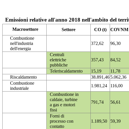
Emissioni relative all'anno 2018 nell'ambito del terri
Macrosettore
Settore
CO (t)
COVNM (
Combustione
nell'industria
372,62
96,30
dell'energia
Centrali
elettriche
357,43
84,52
pubbliche
Teleriscaldamento
15,19
11,78
Riscaldamento
38.891,46
5.062,36
Combustione
1.981,24
116,00
industriale
Combustione in
caldaie, turbine
791,74
56,61
a gas e motori
fissi
Forni di
processo con
1.189,50
59,39
contatto