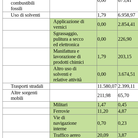
0,00
675,41
combustibili
fossili
Uso di solventi
1,79
6.958,97
Applicazione di
0,00
2.854,41
vernici
Sgrassaggio,
pulitura a secco
0,00
226,90
ed elettronica
Manifattura e
lavorazione di
1,79
203,15
prodotti chimici
Altro uso di
solventi e
0,00
3.674,51
relative attività
Trasporti stradali
11.580,07
2.399,11
Altre sorgenti
211,98
65,70
mobili
Militari
1,47
0,45
Ferrovie
11,20
4,87
Vie di
navigazione
0,70
0,23
interne
Traffico aereo
20,09
3,87