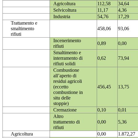
Agricoltura
112,58
34,64
Selvicoltura
11,17
4,36
Industria
54,76
17,29
Trattamento e
smaltimento
458,06
93,06
rifiuti
Incenerimento
0,89
0,00
rifiuti
Smaltimento e
interramento di
0,62
73,94
rifiuti solidi
Combustione
all’aperto di
residui agricoli
(eccetto
456,45
13,75
combustione in
situ delle
stoppie)
Cremazione
0,10
0,01
Altro
trattamento di
0,00
5,36
rifiuti
Agricoltura
0,00
1.872,27