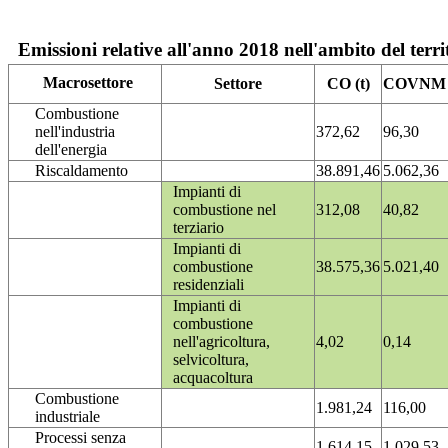
Emissioni relative all'anno 2018 nell'ambito del terri
Macrosettore
Settore
CO (t)
COVNM (
Combustione
nell'industria
372,62
96,30
dell'energia
Riscaldamento
38.891,46
5.062,36
Impianti di
combustione nel
312,08
40,82
terziario
Impianti di
combustione
38.575,36
5.021,40
residenziali
Impianti di
combustione
nell'agricoltura,
4,02
0,14
selvicoltura,
acquacoltura
Combustione
1.981,24
116,00
industriale
Processi senza
1.614,15
1.029,53