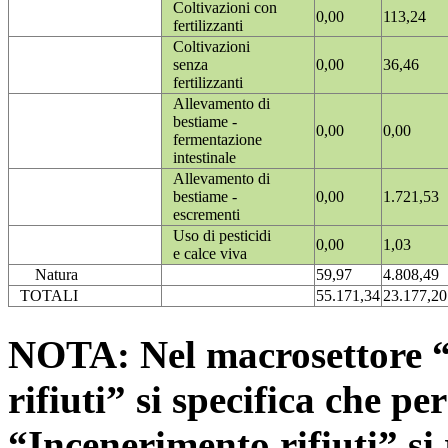
Coltivazioni con
0,00
113,24
fertilizzanti
Coltivazioni
senza
0,00
36,46
fertilizzanti
Allevamento di
bestiame -
0,00
0,00
fermentazione
intestinale
Allevamento di
bestiame -
0,00
1.721,53
escrementi
Uso di pesticidi
0,00
1,03
e calce viva
Natura
59,97
4.808,49
TOTALI
55.171,34
23.177,20
NOTA: Nel macrosettore “
rifiuti” si specifica che pe
“Incenerimento rifiuti” si r