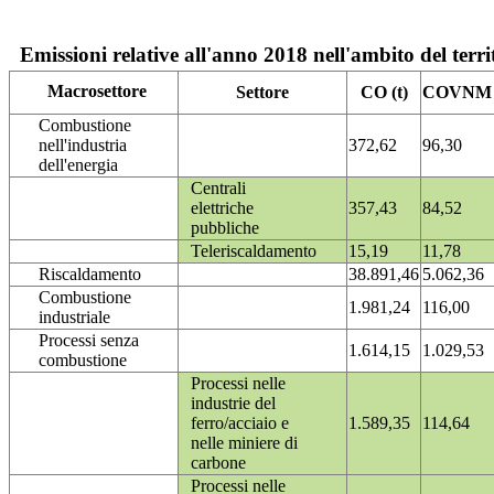
Emissioni relative all'anno 2018 nell'ambito del terri
Macrosettore
Settore
CO (t)
COVNM (
Combustione
nell'industria
372,62
96,30
dell'energia
Centrali
elettriche
357,43
84,52
pubbliche
Teleriscaldamento
15,19
11,78
Riscaldamento
38.891,46
5.062,36
Combustione
1.981,24
116,00
industriale
Processi senza
1.614,15
1.029,53
combustione
Processi nelle
industrie del
ferro/acciaio e
1.589,35
114,64
nelle miniere di
carbone
Processi nelle