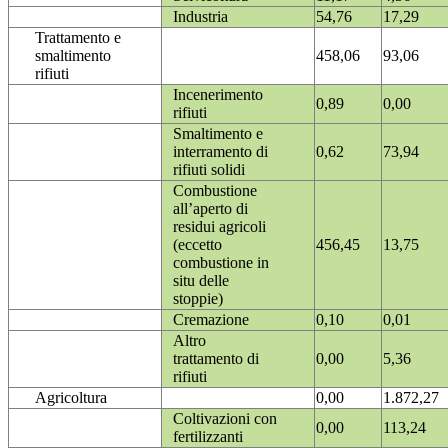
Industria
54,76
17,29
Trattamento e
smaltimento
458,06
93,06
rifiuti
Incenerimento
0,89
0,00
rifiuti
Smaltimento e
interramento di
0,62
73,94
rifiuti solidi
Combustione
all’aperto di
residui agricoli
(eccetto
456,45
13,75
combustione in
situ delle
stoppie)
Cremazione
0,10
0,01
Altro
trattamento di
0,00
5,36
rifiuti
Agricoltura
0,00
1.872,27
Coltivazioni con
0,00
113,24
fertilizzanti