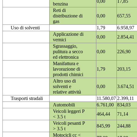
0,00
17,85
benzina
Reti di
distribuzione di
0,00
657,55
gas
Uso di solventi
1,79
6.958,97
Applicazione di
0,00
2.854,41
vernici
Sgrassaggio,
pulitura a secco
0,00
226,90
ed elettronica
Manifattura e
lavorazione di
1,79
203,15
prodotti chimici
Altro uso di
solventi e
0,00
3.674,51
relative attività
Trasporti stradali
11.580,07
2.399,11
Automobili
6.761,00
834,03
Veicoli leggeri P
464,44
71,14
< 3.5 t
Veicoli pesanti P
845,99
244,88
> 3.5 t
Motocicli cc <