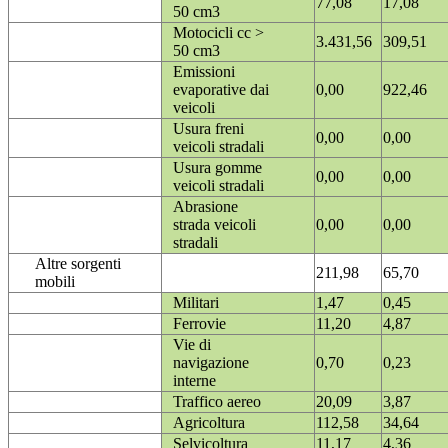
77,08
17,08
50 cm3
Motocicli cc >
3.431,56
309,51
50 cm3
Emissioni
evaporative dai
0,00
922,46
veicoli
Usura freni
0,00
0,00
veicoli stradali
Usura gomme
0,00
0,00
veicoli stradali
Abrasione
strada veicoli
0,00
0,00
stradali
Altre sorgenti
211,98
65,70
mobili
Militari
1,47
0,45
Ferrovie
11,20
4,87
Vie di
navigazione
0,70
0,23
interne
Traffico aereo
20,09
3,87
Agricoltura
112,58
34,64
Selvicoltura
11,17
4,36