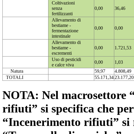
Coltivazioni
senza
0,00
36,46
fertilizzanti
Allevamento di
bestiame -
0,00
0,00
fermentazione
intestinale
Allevamento di
bestiame -
0,00
1.721,53
escrementi
Uso di pesticidi
0,00
1,03
e calce viva
Natura
59,97
4.808,49
TOTALI
55.171,34
23.177,20
NOTA: Nel macrosettore “
rifiuti” si specifica che pe
“Incenerimento rifiuti” si r