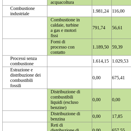
acquacoltura
Combustione
1.981,24
116,00
industriale
Combustione in
caldaie, turbine
791,74
56,61
a gas e motori
fissi
Forni di
processo con
1.189,50
59,39
contatto
Processi senza
1.614,15
1.029,53
combustione
Estrazione e
distribuzione dei
0,00
675,41
combustibili
fossili
Distribuzione di
combustibili
0,00
0,00
liquidi (escluso
benzine)
Distribuzione di
0,00
17,85
benzina
Reti di
distribuzione di
0,00
657,55