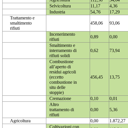
Selvicoltura
11,17
4,36
Industria
54,76
17,29
Trattamento e
smaltimento
458,06
93,06
rifiuti
Incenerimento
0,89
0,00
rifiuti
Smaltimento e
interramento di
0,62
73,94
rifiuti solidi
Combustione
all’aperto di
residui agricoli
(eccetto
456,45
13,75
combustione in
situ delle
stoppie)
Cremazione
0,10
0,01
Altro
trattamento di
0,00
5,36
rifiuti
Agricoltura
0,00
1.872,27
Coltivazioni con