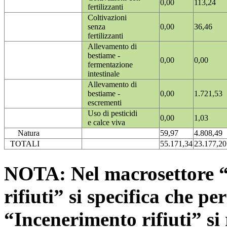
0,00
113,24
fertilizzanti
Coltivazioni
senza
0,00
36,46
fertilizzanti
Allevamento di
bestiame -
0,00
0,00
fermentazione
intestinale
Allevamento di
bestiame -
0,00
1.721,53
escrementi
Uso di pesticidi
0,00
1,03
e calce viva
Natura
59,97
4.808,49
TOTALI
55.171,34
23.177,20
NOTA: Nel macrosettore “
rifiuti” si specifica che pe
“Incenerimento rifiuti” si r