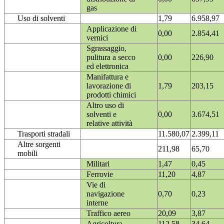
gas
Uso di solventi
1,79
6.958,97
Applicazione di
0,00
2.854,41
vernici
Sgrassaggio,
pulitura a secco
0,00
226,90
ed elettronica
Manifattura e
lavorazione di
1,79
203,15
prodotti chimici
Altro uso di
solventi e
0,00
3.674,51
relative attività
Trasporti stradali
11.580,07
2.399,11
Altre sorgenti
211,98
65,70
mobili
Militari
1,47
0,45
Ferrovie
11,20
4,87
Vie di
navigazione
0,70
0,23
interne
Traffico aereo
20,09
3,87
Agricoltura
112,58
34,64