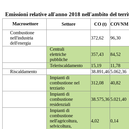
Emissioni relative all'anno 2018 nell'ambito del terri
Macrosettore
Settore
CO (t)
COVNM (
Combustione
nell'industria
372,62
96,30
dell'energia
Centrali
elettriche
357,43
84,52
pubbliche
Teleriscaldamento
15,19
11,78
Riscaldamento
38.891,46
5.062,36
Impianti di
combustione nel
312,08
40,82
terziario
Impianti di
combustione
38.575,36
5.021,40
residenziali
Impianti di
combustione
nell'agricoltura,
4,02
0,14
selvicoltura,