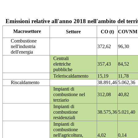
Emissioni relative all'anno 2018 nell'ambito del terri
Macrosettore
Settore
CO (t)
COVNM (
Combustione
nell'industria
372,62
96,30
dell'energia
Centrali
elettriche
357,43
84,52
pubbliche
Teleriscaldamento
15,19
11,78
Riscaldamento
38.891,46
5.062,36
Impianti di
combustione nel
312,08
40,82
terziario
Impianti di
combustione
38.575,36
5.021,40
residenziali
Impianti di
combustione
nell'agricoltura,
4,02
0,14