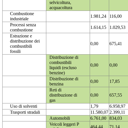
selvicoltura,
acquacoltura
Combustione
1.981,24
116,00
industriale
Processi senza
1.614,15
1.029,53
combustione
Estrazione e
distribuzione dei
0,00
675,41
combustibili
fossili
Distribuzione di
combustibili
0,00
0,00
liquidi (escluso
benzine)
Distribuzione di
0,00
17,85
benzina
Reti di
distribuzione di
0,00
657,55
gas
Uso di solventi
1,79
6.958,97
Trasporti stradali
11.580,07
2.399,11
Automobili
6.761,00
834,03
Veicoli leggeri P
464,44
71,14