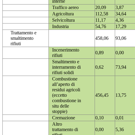
interne
Traffico aereo
20,09
3,87
Agricoltura
112,58
34,64
Selvicoltura
11,17
4,36
Industria
54,76
17,29
Trattamento e
smaltimento
458,06
93,06
rifiuti
Incenerimento
0,89
0,00
rifiuti
Smaltimento e
interramento di
0,62
73,94
rifiuti solidi
Combustione
all’aperto di
residui agricoli
(eccetto
456,45
13,75
combustione in
situ delle
stoppie)
Cremazione
0,10
0,01
Altro
trattamento di
0,00
5,36
rifiuti