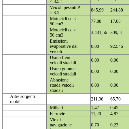
< 3.5 t
Veicoli pesanti P
845,99
244,88
> 3.5 t
Motocicli cc <
77,08
17,08
50 cm3
Motocicli cc >
3.431,56
309,51
50 cm3
Emissioni
evaporative dai
0,00
922,46
veicoli
Usura freni
0,00
0,00
veicoli stradali
Usura gomme
0,00
0,00
veicoli stradali
Abrasione
strada veicoli
0,00
0,00
stradali
Altre sorgenti
211,98
65,70
mobili
Militari
1,47
0,45
Ferrovie
11,20
4,87
Vie di
navigazione
0,70
0,23