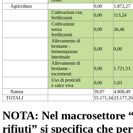
Agricoltura
0,00
1.872,27
Coltivazioni con
0,00
113,24
fertilizzanti
Coltivazioni
senza
0,00
36,46
fertilizzanti
Allevamento di
bestiame -
0,00
0,00
fermentazione
intestinale
Allevamento di
bestiame -
0,00
1.721,53
escrementi
Uso di pesticidi
0,00
1,03
e calce viva
Natura
59,97
4.808,49
TOTALI
55.171,34
23.177,20
NOTA: Nel macrosettore “
rifiuti” si specifica che pe