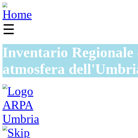
☰
Inventario Regionale 
atmosfera dell'Umbri