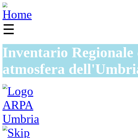
☰
Inventario Regionale 
atmosfera dell'Umbri