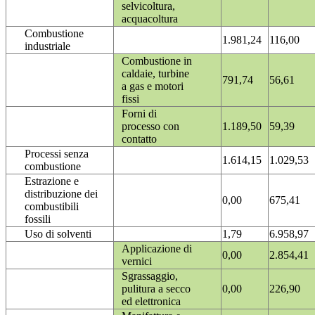
selvicoltura,
acquacoltura
Combustione
1.981,24
116,00
industriale
Combustione in
caldaie, turbine
791,74
56,61
a gas e motori
fissi
Forni di
processo con
1.189,50
59,39
contatto
Processi senza
1.614,15
1.029,53
combustione
Estrazione e
distribuzione dei
0,00
675,41
combustibili
fossili
Uso di solventi
1,79
6.958,97
Applicazione di
0,00
2.854,41
vernici
Sgrassaggio,
pulitura a secco
0,00
226,90
ed elettronica