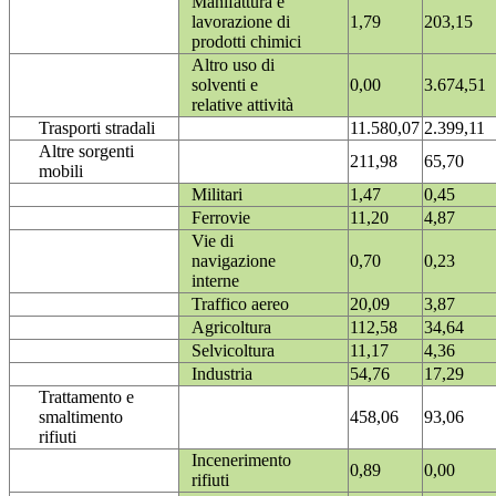
Manifattura e
lavorazione di
1,79
203,15
prodotti chimici
Altro uso di
solventi e
0,00
3.674,51
relative attività
Trasporti stradali
11.580,07
2.399,11
Altre sorgenti
211,98
65,70
mobili
Militari
1,47
0,45
Ferrovie
11,20
4,87
Vie di
navigazione
0,70
0,23
interne
Traffico aereo
20,09
3,87
Agricoltura
112,58
34,64
Selvicoltura
11,17
4,36
Industria
54,76
17,29
Trattamento e
smaltimento
458,06
93,06
rifiuti
Incenerimento
0,89
0,00
rifiuti