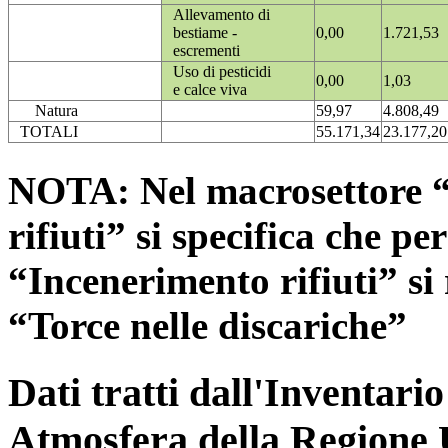
Allevamento di
bestiame -
0,00
1.721,53
escrementi
Uso di pesticidi
0,00
1,03
e calce viva
Natura
59,97
4.808,49
TOTALI
55.171,34
23.177,20
NOTA: Nel macrosettore “
rifiuti” si specifica che pe
“Incenerimento rifiuti” si r
“Torce nelle discariche”
Dati tratti dall'Inventari
Atmosfera della Regione 