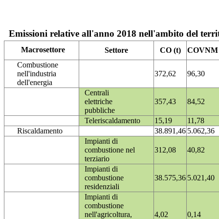
Emissioni relative all'anno 2018 nell'ambito del terri
Macrosettore
Settore
CO (t)
COVNM (
Combustione
nell'industria
372,62
96,30
dell'energia
Centrali
elettriche
357,43
84,52
pubbliche
Teleriscaldamento
15,19
11,78
Riscaldamento
38.891,46
5.062,36
Impianti di
combustione nel
312,08
40,82
terziario
Impianti di
combustione
38.575,36
5.021,40
residenziali
Impianti di
combustione
nell'agricoltura,
4,02
0,14