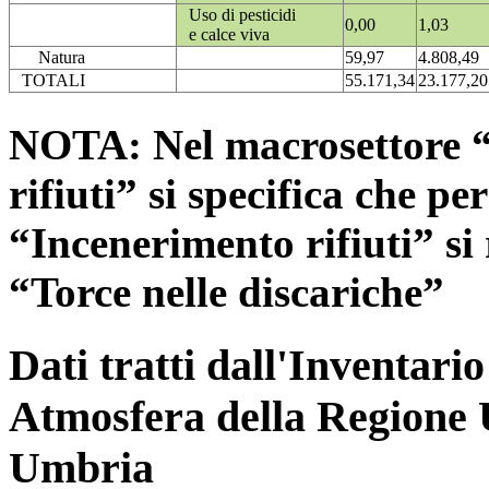
Uso di pesticidi
0,00
1,03
e calce viva
Natura
59,97
4.808,49
TOTALI
55.171,34
23.177,20
NOTA: Nel macrosettore “
rifiuti” si specifica che pe
“Incenerimento rifiuti” si r
“Torce nelle discariche”
Dati tratti dall'Inventari
Atmosfera della Regione 
Umbria