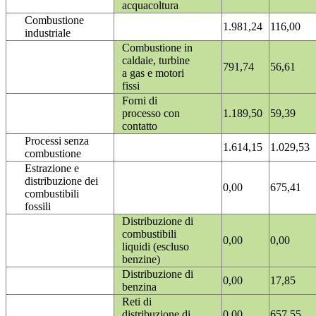
acquacoltura
Combustione
1.981,24
116,00
industriale
Combustione in
caldaie, turbine
791,74
56,61
a gas e motori
fissi
Forni di
processo con
1.189,50
59,39
contatto
Processi senza
1.614,15
1.029,53
combustione
Estrazione e
distribuzione dei
0,00
675,41
combustibili
fossili
Distribuzione di
combustibili
0,00
0,00
liquidi (escluso
benzine)
Distribuzione di
0,00
17,85
benzina
Reti di
distribuzione di
0,00
657,55