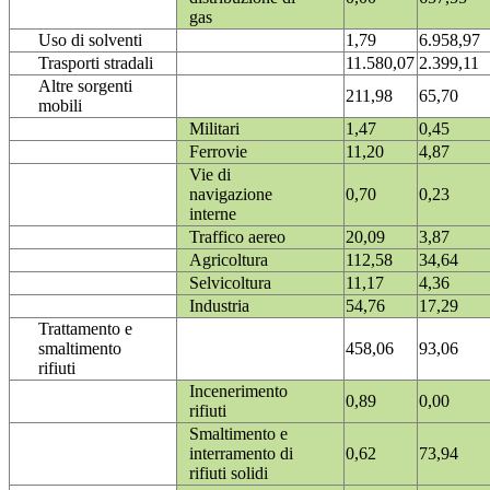
gas
Uso di solventi
1,79
6.958,97
Trasporti stradali
11.580,07
2.399,11
Altre sorgenti
211,98
65,70
mobili
Militari
1,47
0,45
Ferrovie
11,20
4,87
Vie di
navigazione
0,70
0,23
interne
Traffico aereo
20,09
3,87
Agricoltura
112,58
34,64
Selvicoltura
11,17
4,36
Industria
54,76
17,29
Trattamento e
smaltimento
458,06
93,06
rifiuti
Incenerimento
0,89
0,00
rifiuti
Smaltimento e
interramento di
0,62
73,94
rifiuti solidi