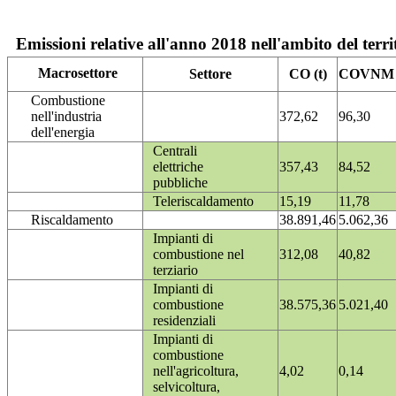
Emissioni relative all'anno 2018 nell'ambito del terri
Macrosettore
Settore
CO (t)
COVNM (
Combustione
nell'industria
372,62
96,30
dell'energia
Centrali
elettriche
357,43
84,52
pubbliche
Teleriscaldamento
15,19
11,78
Riscaldamento
38.891,46
5.062,36
Impianti di
combustione nel
312,08
40,82
terziario
Impianti di
combustione
38.575,36
5.021,40
residenziali
Impianti di
combustione
nell'agricoltura,
4,02
0,14
selvicoltura,