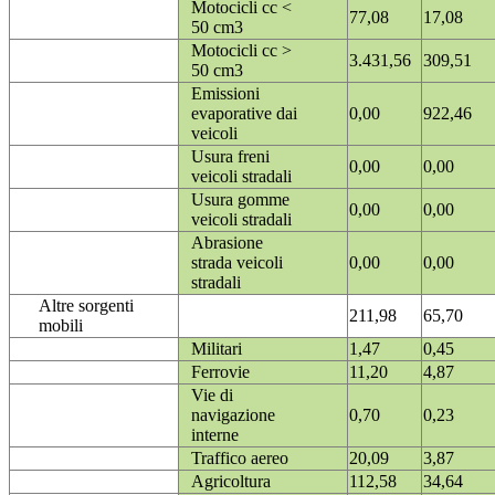
Motocicli cc <
77,08
17,08
50 cm3
Motocicli cc >
3.431,56
309,51
50 cm3
Emissioni
evaporative dai
0,00
922,46
veicoli
Usura freni
0,00
0,00
veicoli stradali
Usura gomme
0,00
0,00
veicoli stradali
Abrasione
strada veicoli
0,00
0,00
stradali
Altre sorgenti
211,98
65,70
mobili
Militari
1,47
0,45
Ferrovie
11,20
4,87
Vie di
navigazione
0,70
0,23
interne
Traffico aereo
20,09
3,87
Agricoltura
112,58
34,64