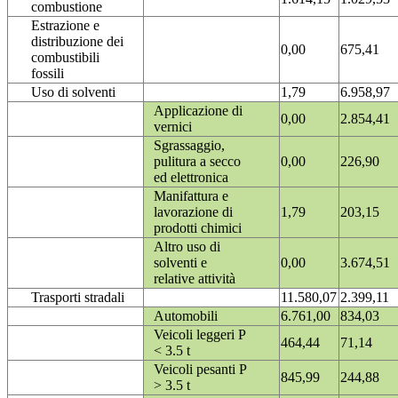
combustione
Estrazione e
distribuzione dei
0,00
675,41
combustibili
fossili
Uso di solventi
1,79
6.958,97
Applicazione di
0,00
2.854,41
vernici
Sgrassaggio,
pulitura a secco
0,00
226,90
ed elettronica
Manifattura e
lavorazione di
1,79
203,15
prodotti chimici
Altro uso di
solventi e
0,00
3.674,51
relative attività
Trasporti stradali
11.580,07
2.399,11
Automobili
6.761,00
834,03
Veicoli leggeri P
464,44
71,14
< 3.5 t
Veicoli pesanti P
845,99
244,88
> 3.5 t