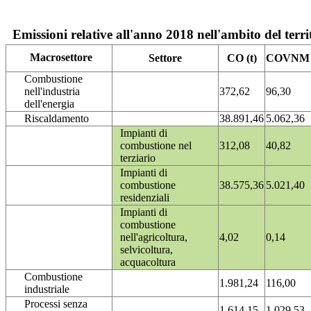
Emissioni relative all'anno 2018 nell'ambito del terri
Macrosettore
Settore
CO (t)
COVNM (
Combustione
nell'industria
372,62
96,30
dell'energia
Riscaldamento
38.891,46
5.062,36
Impianti di
combustione nel
312,08
40,82
terziario
Impianti di
combustione
38.575,36
5.021,40
residenziali
Impianti di
combustione
nell'agricoltura,
4,02
0,14
selvicoltura,
acquacoltura
Combustione
1.981,24
116,00
industriale
Processi senza
1.614,15
1.029,53