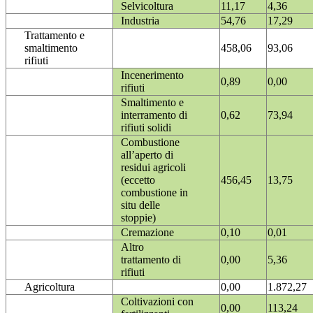
Selvicoltura
11,17
4,36
Industria
54,76
17,29
Trattamento e
smaltimento
458,06
93,06
rifiuti
Incenerimento
0,89
0,00
rifiuti
Smaltimento e
interramento di
0,62
73,94
rifiuti solidi
Combustione
all’aperto di
residui agricoli
(eccetto
456,45
13,75
combustione in
situ delle
stoppie)
Cremazione
0,10
0,01
Altro
trattamento di
0,00
5,36
rifiuti
Agricoltura
0,00
1.872,27
Coltivazioni con
0,00
113,24