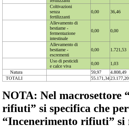
fertilizzanti
Coltivazioni
senza
0,00
36,46
fertilizzanti
Allevamento di
bestiame -
0,00
0,00
fermentazione
intestinale
Allevamento di
bestiame -
0,00
1.721,53
escrementi
Uso di pesticidi
0,00
1,03
e calce viva
Natura
59,97
4.808,49
TOTALI
55.171,34
23.177,20
NOTA: Nel macrosettore “
rifiuti” si specifica che pe
“Incenerimento rifiuti” si r