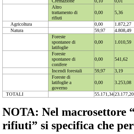
Cremazione
0,10
0,01
Altro
trattamento di
0,00
5,36
rifiuti
Agricoltura
0,00
1.872,27
Natura
59,97
4.808,49
Foreste
spontanee di
0,00
1.010,59
latifoglie
Foreste
spontanee di
0,00
541,62
conifere
Incendi forestali
59,97
3,19
Foreste di
latifoglie a
0,00
3.253,08
governo
TOTALI
55.171,34
23.177,20
NOTA: Nel macrosettore “
rifiuti” si specifica che pe