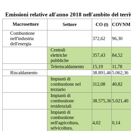
Emissioni relative all'anno 2018 nell'ambito del terri
Macrosettore
Settore
CO (t)
COVNM (
Combustione
nell'industria
372,62
96,30
dell'energia
Centrali
elettriche
357,43
84,52
pubbliche
Teleriscaldamento
15,19
11,78
Riscaldamento
38.891,46
5.062,36
Impianti di
combustione nel
312,08
40,82
terziario
Impianti di
combustione
38.575,36
5.021,40
residenziali
Impianti di
combustione
nell'agricoltura,
4,02
0,14
selvicoltura,