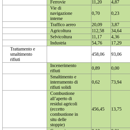
Ferrovie
11,20
4,87
Vie di
navigazione
0,70
0,23
interne
Traffico aereo
20,09
3,87
Agricoltura
112,58
34,64
Selvicoltura
11,17
4,36
Industria
54,76
17,29
Trattamento e
smaltimento
458,06
93,06
rifiuti
Incenerimento
0,89
0,00
rifiuti
Smaltimento e
interramento di
0,62
73,94
rifiuti solidi
Combustione
all’aperto di
residui agricoli
(eccetto
456,45
13,75
combustione in
situ delle
stoppie)