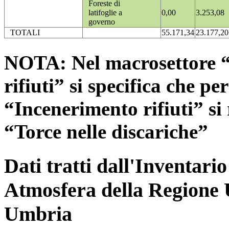
Foreste di
latifoglie a
0,00
3.253,08
governo
TOTALI
55.171,34
23.177,20
NOTA: Nel macrosettore “
rifiuti” si specifica che pe
“Incenerimento rifiuti” si r
“Torce nelle discariche”
Dati tratti dall'Inventari
Atmosfera della Regione 
Umbria