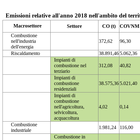
Emissioni relative all'anno 2018 nell'ambito del terri
Macrosettore
Settore
CO (t)
COVNM (
Combustione
nell'industria
372,62
96,30
dell'energia
Riscaldamento
38.891,46
5.062,36
Impianti di
combustione nel
312,08
40,82
terziario
Impianti di
combustione
38.575,36
5.021,40
residenziali
Impianti di
combustione
nell'agricoltura,
4,02
0,14
selvicoltura,
acquacoltura
Combustione
1.981,24
116,00
industriale
Combustione in