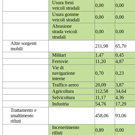
Usura freni
0,00
0,00
veicoli stradali
Usura gomme
0,00
0,00
veicoli stradali
Abrasione
strada veicoli
0,00
0,00
stradali
Altre sorgenti
211,98
65,70
mobili
Militari
1,47
0,45
Ferrovie
11,20
4,87
Vie di
navigazione
0,70
0,23
interne
Traffico aereo
20,09
3,87
Agricoltura
112,58
34,64
Selvicoltura
11,17
4,36
Industria
54,76
17,29
Trattamento e
smaltimento
458,06
93,06
rifiuti
Incenerimento
0,89
0,00
rifiuti