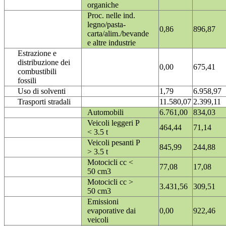
organiche
Proc. nelle ind.
legno/pasta-
0,86
896,87
carta/alim./bevande
e altre industrie
Estrazione e
distribuzione dei
0,00
675,41
combustibili
fossili
Uso di solventi
1,79
6.958,97
Trasporti stradali
11.580,07
2.399,11
Automobili
6.761,00
834,03
Veicoli leggeri P
464,44
71,14
< 3.5 t
Veicoli pesanti P
845,99
244,88
> 3.5 t
Motocicli cc <
77,08
17,08
50 cm3
Motocicli cc >
3.431,56
309,51
50 cm3
Emissioni
evaporative dai
0,00
922,46
veicoli