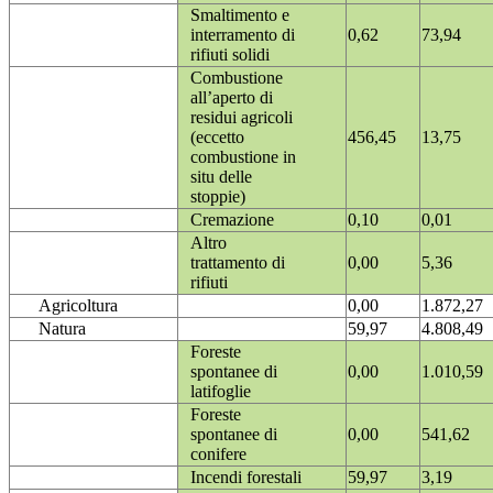
Smaltimento e
interramento di
0,62
73,94
rifiuti solidi
Combustione
all’aperto di
residui agricoli
(eccetto
456,45
13,75
combustione in
situ delle
stoppie)
Cremazione
0,10
0,01
Altro
trattamento di
0,00
5,36
rifiuti
Agricoltura
0,00
1.872,27
Natura
59,97
4.808,49
Foreste
spontanee di
0,00
1.010,59
latifoglie
Foreste
spontanee di
0,00
541,62
conifere
Incendi forestali
59,97
3,19