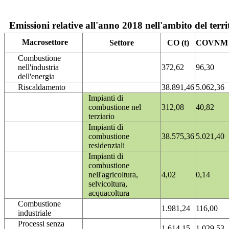
Emissioni relative all'anno 2018 nell'ambito del terri
Macrosettore
Settore
CO (t)
COVNM (
Combustione
nell'industria
372,62
96,30
dell'energia
Riscaldamento
38.891,46
5.062,36
Impianti di
combustione nel
312,08
40,82
terziario
Impianti di
combustione
38.575,36
5.021,40
residenziali
Impianti di
combustione
nell'agricoltura,
4,02
0,14
selvicoltura,
acquacoltura
Combustione
1.981,24
116,00
industriale
Processi senza
1.614,15
1.029,53