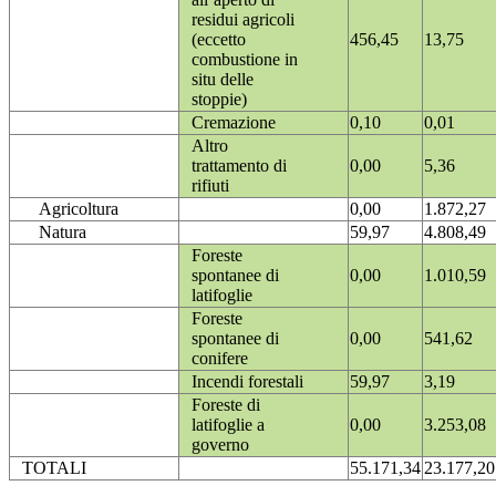
residui agricoli
(eccetto
456,45
13,75
combustione in
situ delle
stoppie)
Cremazione
0,10
0,01
Altro
trattamento di
0,00
5,36
rifiuti
Agricoltura
0,00
1.872,27
Natura
59,97
4.808,49
Foreste
spontanee di
0,00
1.010,59
latifoglie
Foreste
spontanee di
0,00
541,62
conifere
Incendi forestali
59,97
3,19
Foreste di
latifoglie a
0,00
3.253,08
governo
TOTALI
55.171,34
23.177,20