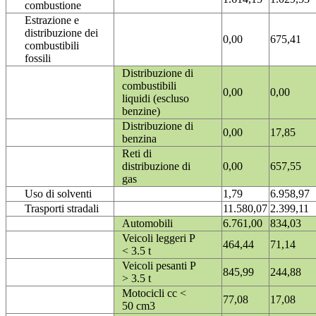
combustione
Estrazione e
distribuzione dei
0,00
675,41
combustibili
fossili
Distribuzione di
combustibili
0,00
0,00
liquidi (escluso
benzine)
Distribuzione di
0,00
17,85
benzina
Reti di
distribuzione di
0,00
657,55
gas
Uso di solventi
1,79
6.958,97
Trasporti stradali
11.580,07
2.399,11
Automobili
6.761,00
834,03
Veicoli leggeri P
464,44
71,14
< 3.5 t
Veicoli pesanti P
845,99
244,88
> 3.5 t
Motocicli cc <
77,08
17,08
50 cm3