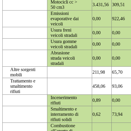
Motocicli cc >
3.431,56
309,51
50 cm3
Emissioni
evaporative dai
0,00
922,46
veicoli
Usura freni
0,00
0,00
veicoli stradali
Usura gomme
0,00
0,00
veicoli stradali
Abrasione
strada veicoli
0,00
0,00
stradali
Altre sorgenti
211,98
65,70
mobili
Trattamento e
smaltimento
458,06
93,06
rifiuti
Incenerimento
0,89
0,00
rifiuti
Smaltimento e
interramento di
0,62
73,94
rifiuti solidi
Combustione
all’aperto di