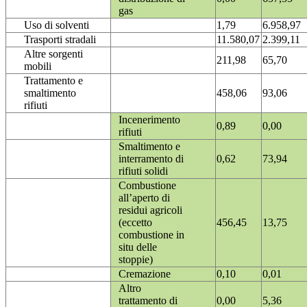
gas
Uso di solventi
1,79
6.958,97
Trasporti stradali
11.580,07
2.399,11
Altre sorgenti
211,98
65,70
mobili
Trattamento e
smaltimento
458,06
93,06
rifiuti
Incenerimento
0,89
0,00
rifiuti
Smaltimento e
interramento di
0,62
73,94
rifiuti solidi
Combustione
all’aperto di
residui agricoli
(eccetto
456,45
13,75
combustione in
situ delle
stoppie)
Cremazione
0,10
0,01
Altro
trattamento di
0,00
5,36