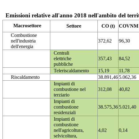
Emissioni relative all'anno 2018 nell'ambito del terri
Macrosettore
Settore
CO (t)
COVNM (
Combustione
nell'industria
372,62
96,30
dell'energia
Centrali
elettriche
357,43
84,52
pubbliche
Teleriscaldamento
15,19
11,78
Riscaldamento
38.891,46
5.062,36
Impianti di
combustione nel
312,08
40,82
terziario
Impianti di
combustione
38.575,36
5.021,40
residenziali
Impianti di
combustione
nell'agricoltura,
4,02
0,14
selvicoltura,