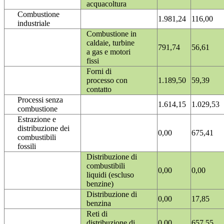
acquacoltura
Combustione
1.981,24
116,00
industriale
Combustione in
caldaie, turbine
791,74
56,61
a gas e motori
fissi
Forni di
processo con
1.189,50
59,39
contatto
Processi senza
1.614,15
1.029,53
combustione
Estrazione e
distribuzione dei
0,00
675,41
combustibili
fossili
Distribuzione di
combustibili
0,00
0,00
liquidi (escluso
benzine)
Distribuzione di
0,00
17,85
benzina
Reti di
distribuzione di
0,00
657,55