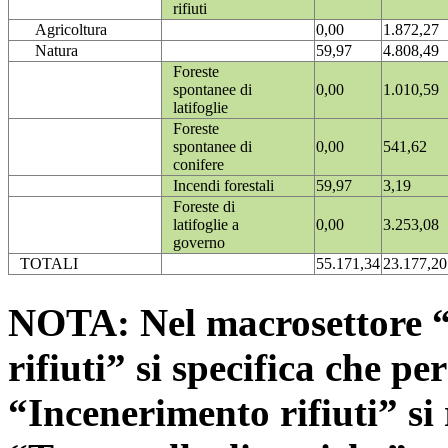
rifiuti
Agricoltura
0,00
1.872,27
Natura
59,97
4.808,49
Foreste
spontanee di
0,00
1.010,59
latifoglie
Foreste
spontanee di
0,00
541,62
conifere
Incendi forestali
59,97
3,19
Foreste di
latifoglie a
0,00
3.253,08
governo
TOTALI
55.171,34
23.177,20
NOTA: Nel macrosettore “
rifiuti” si specifica che pe
“Incenerimento rifiuti” si r