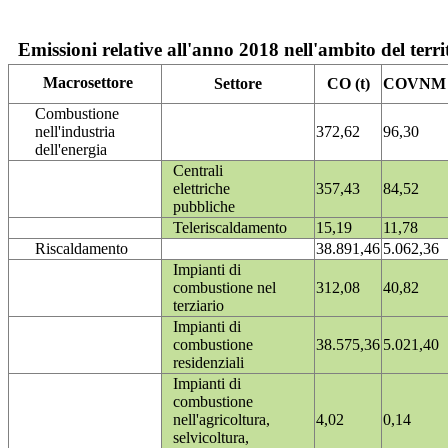
Emissioni relative all'anno 2018 nell'ambito del terri
Macrosettore
Settore
CO (t)
COVNM (
Combustione
nell'industria
372,62
96,30
dell'energia
Centrali
elettriche
357,43
84,52
pubbliche
Teleriscaldamento
15,19
11,78
Riscaldamento
38.891,46
5.062,36
Impianti di
combustione nel
312,08
40,82
terziario
Impianti di
combustione
38.575,36
5.021,40
residenziali
Impianti di
combustione
nell'agricoltura,
4,02
0,14
selvicoltura,