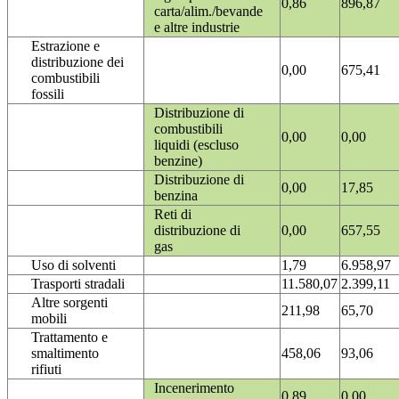
0,86
896,87
carta/alim./bevande
e altre industrie
Estrazione e
distribuzione dei
0,00
675,41
combustibili
fossili
Distribuzione di
combustibili
0,00
0,00
liquidi (escluso
benzine)
Distribuzione di
0,00
17,85
benzina
Reti di
distribuzione di
0,00
657,55
gas
Uso di solventi
1,79
6.958,97
Trasporti stradali
11.580,07
2.399,11
Altre sorgenti
211,98
65,70
mobili
Trattamento e
smaltimento
458,06
93,06
rifiuti
Incenerimento
0,89
0,00