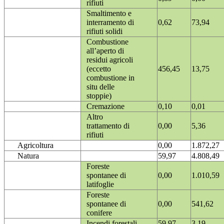
rifiuti
Smaltimento e
interramento di
0,62
73,94
rifiuti solidi
Combustione
all’aperto di
residui agricoli
(eccetto
456,45
13,75
combustione in
situ delle
stoppie)
Cremazione
0,10
0,01
Altro
trattamento di
0,00
5,36
rifiuti
Agricoltura
0,00
1.872,27
Natura
59,97
4.808,49
Foreste
spontanee di
0,00
1.010,59
latifoglie
Foreste
spontanee di
0,00
541,62
conifere
Incendi forestali
59,97
3,19