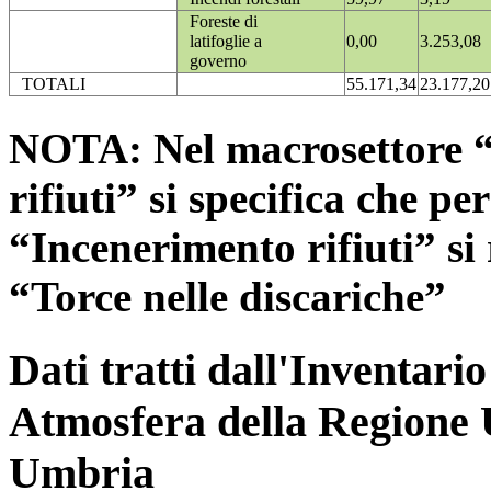
Foreste di
latifoglie a
0,00
3.253,08
governo
TOTALI
55.171,34
23.177,20
NOTA: Nel macrosettore “
rifiuti” si specifica che pe
“Incenerimento rifiuti” si r
“Torce nelle discariche”
Dati tratti dall'Inventari
Atmosfera della Regione 
Umbria