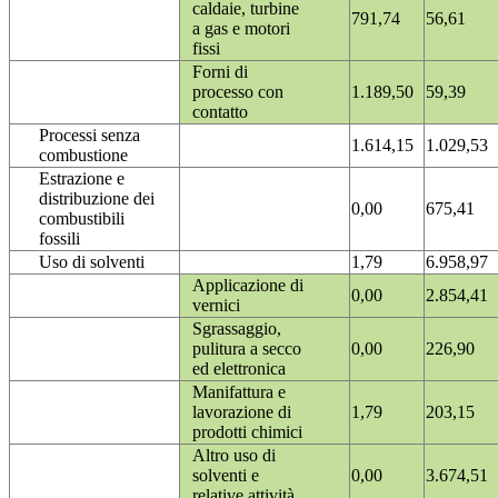
caldaie, turbine
791,74
56,61
a gas e motori
fissi
Forni di
processo con
1.189,50
59,39
contatto
Processi senza
1.614,15
1.029,53
combustione
Estrazione e
distribuzione dei
0,00
675,41
combustibili
fossili
Uso di solventi
1,79
6.958,97
Applicazione di
0,00
2.854,41
vernici
Sgrassaggio,
pulitura a secco
0,00
226,90
ed elettronica
Manifattura e
lavorazione di
1,79
203,15
prodotti chimici
Altro uso di
solventi e
0,00
3.674,51
relative attività