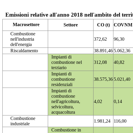
Emissioni relative all'anno 2018 nell'ambito del terri
Macrosettore
Settore
CO (t)
COVNM (
Combustione
nell'industria
372,62
96,30
dell'energia
Riscaldamento
38.891,46
5.062,36
Impianti di
combustione nel
312,08
40,82
terziario
Impianti di
combustione
38.575,36
5.021,40
residenziali
Impianti di
combustione
nell'agricoltura,
4,02
0,14
selvicoltura,
acquacoltura
Combustione
1.981,24
116,00
industriale
Combustione in