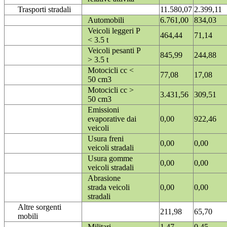
Trasporti stradali
11.580,07
2.399,11
Automobili
6.761,00
834,03
Veicoli leggeri P
464,44
71,14
< 3.5 t
Veicoli pesanti P
845,99
244,88
> 3.5 t
Motocicli cc <
77,08
17,08
50 cm3
Motocicli cc >
3.431,56
309,51
50 cm3
Emissioni
evaporative dai
0,00
922,46
veicoli
Usura freni
0,00
0,00
veicoli stradali
Usura gomme
0,00
0,00
veicoli stradali
Abrasione
strada veicoli
0,00
0,00
stradali
Altre sorgenti
211,98
65,70
mobili
Militari
1,47
0,45