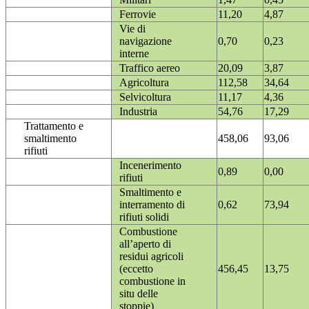
Ferrovie
11,20
4,87
Vie di
navigazione
0,70
0,23
interne
Traffico aereo
20,09
3,87
Agricoltura
112,58
34,64
Selvicoltura
11,17
4,36
Industria
54,76
17,29
Trattamento e
smaltimento
458,06
93,06
rifiuti
Incenerimento
0,89
0,00
rifiuti
Smaltimento e
interramento di
0,62
73,94
rifiuti solidi
Combustione
all’aperto di
residui agricoli
(eccetto
456,45
13,75
combustione in
situ delle
stoppie)