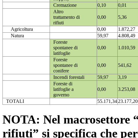
Cremazione
0,10
0,01
Altro
trattamento di
0,00
5,36
rifiuti
Agricoltura
0,00
1.872,27
Natura
59,97
4.808,49
Foreste
spontanee di
0,00
1.010,59
latifoglie
Foreste
spontanee di
0,00
541,62
conifere
Incendi forestali
59,97
3,19
Foreste di
latifoglie a
0,00
3.253,08
governo
TOTALI
55.171,34
23.177,20
NOTA: Nel macrosettore “
rifiuti” si specifica che pe