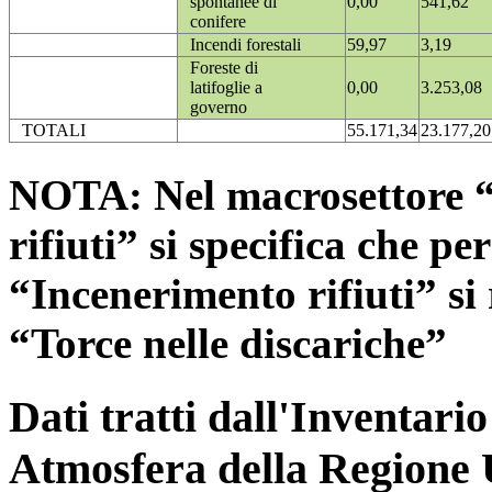
spontanee di
0,00
541,62
conifere
Incendi forestali
59,97
3,19
Foreste di
latifoglie a
0,00
3.253,08
governo
TOTALI
55.171,34
23.177,20
NOTA: Nel macrosettore “
rifiuti” si specifica che pe
“Incenerimento rifiuti” si r
“Torce nelle discariche”
Dati tratti dall'Inventari
Atmosfera della Regione 