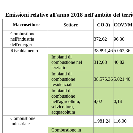
Emissioni relative all'anno 2018 nell'ambito del terri
Macrosettore
Settore
CO (t)
COVNM (
Combustione
nell'industria
372,62
96,30
dell'energia
Riscaldamento
38.891,46
5.062,36
Impianti di
combustione nel
312,08
40,82
terziario
Impianti di
combustione
38.575,36
5.021,40
residenziali
Impianti di
combustione
nell'agricoltura,
4,02
0,14
selvicoltura,
acquacoltura
Combustione
1.981,24
116,00
industriale
Combustione in