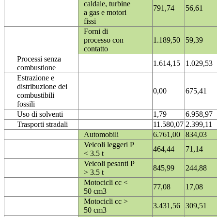
caldaie, turbine
791,74
56,61
a gas e motori
fissi
Forni di
processo con
1.189,50
59,39
contatto
Processi senza
1.614,15
1.029,53
combustione
Estrazione e
distribuzione dei
0,00
675,41
combustibili
fossili
Uso di solventi
1,79
6.958,97
Trasporti stradali
11.580,07
2.399,11
Automobili
6.761,00
834,03
Veicoli leggeri P
464,44
71,14
< 3.5 t
Veicoli pesanti P
845,99
244,88
> 3.5 t
Motocicli cc <
77,08
17,08
50 cm3
Motocicli cc >
3.431,56
309,51
50 cm3