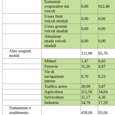
Emissioni
evaporative dai
0,00
922,46
veicoli
Usura freni
0,00
0,00
veicoli stradali
Usura gomme
0,00
0,00
veicoli stradali
Abrasione
strada veicoli
0,00
0,00
stradali
Altre sorgenti
211,98
65,70
mobili
Militari
1,47
0,45
Ferrovie
11,20
4,87
Vie di
navigazione
0,70
0,23
interne
Traffico aereo
20,09
3,87
Agricoltura
112,58
34,64
Selvicoltura
11,17
4,36
Industria
54,76
17,29
Trattamento e
smaltimento
458,06
93,06