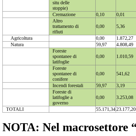
situ delle
stoppie)
Cremazione
0,10
0,01
Altro
trattamento di
0,00
5,36
rifiuti
Agricoltura
0,00
1.872,27
Natura
59,97
4.808,49
Foreste
spontanee di
0,00
1.010,59
latifoglie
Foreste
spontanee di
0,00
541,62
conifere
Incendi forestali
59,97
3,19
Foreste di
latifoglie a
0,00
3.253,08
governo
TOTALI
55.171,34
23.177,20
NOTA: Nel macrosettore “