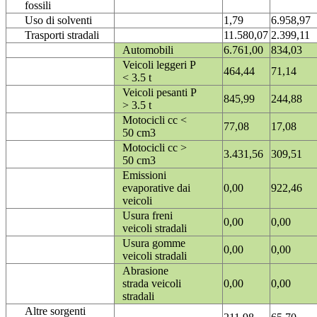
fossili
Uso di solventi
1,79
6.958,97
Trasporti stradali
11.580,07
2.399,11
Automobili
6.761,00
834,03
Veicoli leggeri P
464,44
71,14
< 3.5 t
Veicoli pesanti P
845,99
244,88
> 3.5 t
Motocicli cc <
77,08
17,08
50 cm3
Motocicli cc >
3.431,56
309,51
50 cm3
Emissioni
evaporative dai
0,00
922,46
veicoli
Usura freni
0,00
0,00
veicoli stradali
Usura gomme
0,00
0,00
veicoli stradali
Abrasione
strada veicoli
0,00
0,00
stradali
Altre sorgenti