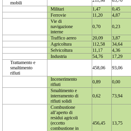
211,98
65,70
mobili
Militari
1,47
0,45
Ferrovie
11,20
4,87
Vie di
navigazione
0,70
0,23
interne
Traffico aereo
20,09
3,87
Agricoltura
112,58
34,64
Selvicoltura
11,17
4,36
Industria
54,76
17,29
Trattamento e
smaltimento
458,06
93,06
rifiuti
Incenerimento
0,89
0,00
rifiuti
Smaltimento e
interramento di
0,62
73,94
rifiuti solidi
Combustione
all’aperto di
residui agricoli
(eccetto
456,45
13,75
combustione in