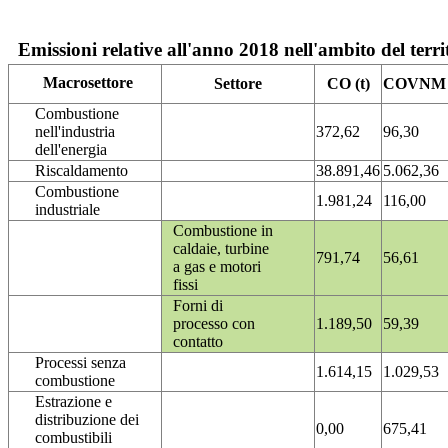
Emissioni relative all'anno 2018 nell'ambito del terri
Macrosettore
Settore
CO (t)
COVNM (
Combustione
nell'industria
372,62
96,30
dell'energia
Riscaldamento
38.891,46
5.062,36
Combustione
1.981,24
116,00
industriale
Combustione in
caldaie, turbine
791,74
56,61
a gas e motori
fissi
Forni di
processo con
1.189,50
59,39
contatto
Processi senza
1.614,15
1.029,53
combustione
Estrazione e
distribuzione dei
0,00
675,41
combustibili