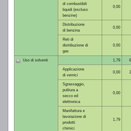
di combustibili
0,00
liquidi (escluso
benzine)
Distribuzione
0,00
di benzina
Reti di
distribuzione di
0,00
gas
Uso di solventi
1,79
Applicazione
0,00
di vernici
Sgrassaggio,
pulitura a
0,00
secco ed
elettronica
Manifattura e
lavorazione di
1,79
prodotti
chimici