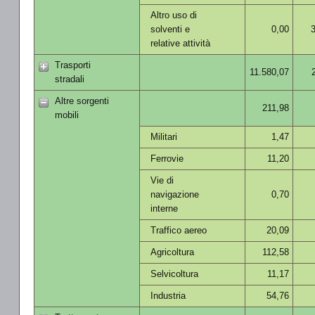
Altro uso di
solventi e
0,00
relative attività
Trasporti
11.580,07
stradali
Altre sorgenti
211,98
mobili
Militari
1,47
Ferrovie
11,20
Vie di
navigazione
0,70
interne
Traffico aereo
20,09
Agricoltura
112,58
Selvicoltura
11,17
Industria
54,76