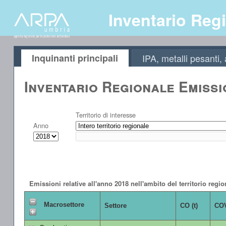
Inventario Regi
Inquinanti principali
IPA, metalli pesanti
Inventario Regionale Emissi
Territorio di interesse
Anno
Emissioni relative all'anno 2018 nell'ambito del territorio regio
Macrosettore
Settore
CO (t)
COV