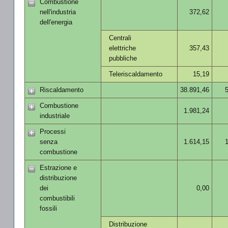
Combustione
nell'industria
372,62
dell'energia
Centrali
elettriche
357,43
pubbliche
Teleriscaldamento
15,19
Riscaldamento
38.891,46
Combustione
1.981,24
industriale
Processi
senza
1.614,15
combustione
Estrazione e
distribuzione
dei
0,00
combustibili
fossili
Distribuzione