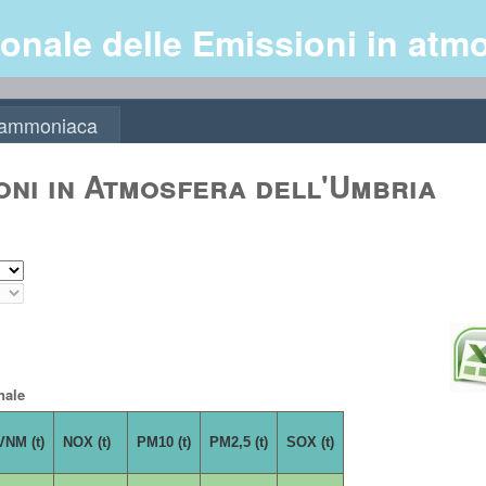
onale delle Emissioni in atm
, ammoniaca
oni in Atmosfera dell'Umbria
nale
NM (t)
NOX (t)
PM10 (t)
PM2,5 (t)
SOX (t)