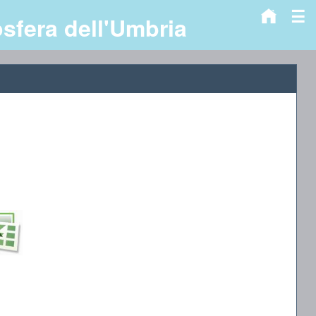
☰
osfera dell'Umbria