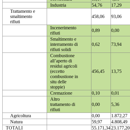
Industria
54,76
17,29
Trattamento e
smaltimento
458,06
93,06
rifiuti
Incenerimento
0,89
0,00
rifiuti
Smaltimento e
interramento di
0,62
73,94
rifiuti solidi
Combustione
all’aperto di
residui agricoli
(eccetto
456,45
13,75
combustione in
situ delle
stoppie)
Cremazione
0,10
0,01
Altro
trattamento di
0,00
5,36
rifiuti
Agricoltura
0,00
1.872,27
Natura
59,97
4.808,49
TOTALI
55.171,34
23.177,20