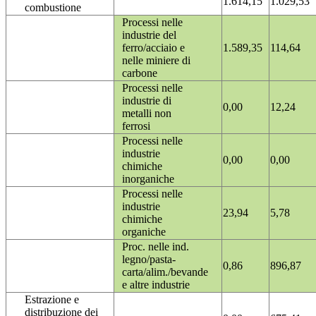
1.614,15
1.029,53
combustione
Processi nelle
industrie del
ferro/acciaio e
1.589,35
114,64
nelle miniere di
carbone
Processi nelle
industrie di
0,00
12,24
metalli non
ferrosi
Processi nelle
industrie
0,00
0,00
chimiche
inorganiche
Processi nelle
industrie
23,94
5,78
chimiche
organiche
Proc. nelle ind.
legno/pasta-
0,86
896,87
carta/alim./bevande
e altre industrie
Estrazione e
distribuzione dei