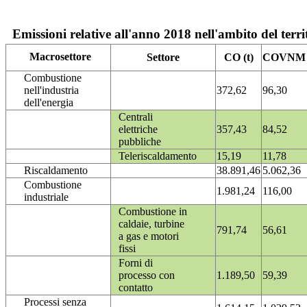
Emissioni relative all'anno 2018 nell'ambito del terri
Macrosettore
Settore
CO (t)
COVNM (
Combustione
nell'industria
372,62
96,30
dell'energia
Centrali
elettriche
357,43
84,52
pubbliche
Teleriscaldamento
15,19
11,78
Riscaldamento
38.891,46
5.062,36
Combustione
1.981,24
116,00
industriale
Combustione in
caldaie, turbine
791,74
56,61
a gas e motori
fissi
Forni di
processo con
1.189,50
59,39
contatto
Processi senza