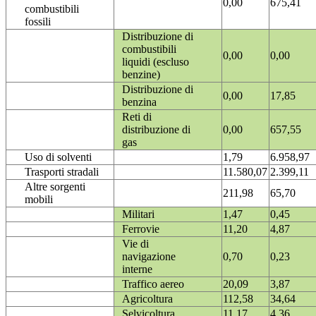
0,00
675,41
combustibili
fossili
Distribuzione di
combustibili
0,00
0,00
liquidi (escluso
benzine)
Distribuzione di
0,00
17,85
benzina
Reti di
distribuzione di
0,00
657,55
gas
Uso di solventi
1,79
6.958,97
Trasporti stradali
11.580,07
2.399,11
Altre sorgenti
211,98
65,70
mobili
Militari
1,47
0,45
Ferrovie
11,20
4,87
Vie di
navigazione
0,70
0,23
interne
Traffico aereo
20,09
3,87
Agricoltura
112,58
34,64
Selvicoltura
11,17
4,36