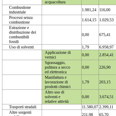
acquacoltura
Combustione
1.981,24
116,00
industriale
Processi senza
1.614,15
1.029,53
combustione
Estrazione e
distribuzione dei
0,00
675,41
combustibili
fossili
Uso di solventi
1,79
6.958,97
Applicazione di
0,00
2.854,41
vernici
Sgrassaggio,
pulitura a secco
0,00
226,90
ed elettronica
Manifattura e
lavorazione di
1,79
203,15
prodotti chimici
Altro uso di
solventi e
0,00
3.674,51
relative attività
Trasporti stradali
11.580,07
2.399,11
Altre sorgenti
211,98
65,70