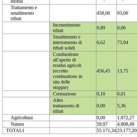
mobili
Trattamento e
smaltimento
458,06
93,06
rifiuti
Incenerimento
0,89
0,00
rifiuti
Smaltimento e
interramento di
0,62
73,94
rifiuti solidi
Combustione
all’aperto di
residui agricoli
(eccetto
456,45
13,75
combustione in
situ delle
stoppie)
Cremazione
0,10
0,01
Altro
trattamento di
0,00
5,36
rifiuti
Agricoltura
0,00
1.872,27
Natura
59,97
4.808,49
TOTALI
55.171,34
23.177,20