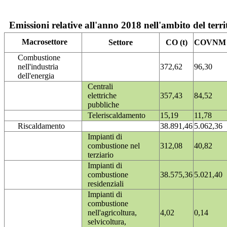
Emissioni relative all'anno 2018 nell'ambito del terri
Macrosettore
Settore
CO (t)
COVNM (
Combustione
nell'industria
372,62
96,30
dell'energia
Centrali
elettriche
357,43
84,52
pubbliche
Teleriscaldamento
15,19
11,78
Riscaldamento
38.891,46
5.062,36
Impianti di
combustione nel
312,08
40,82
terziario
Impianti di
combustione
38.575,36
5.021,40
residenziali
Impianti di
combustione
nell'agricoltura,
4,02
0,14
selvicoltura,