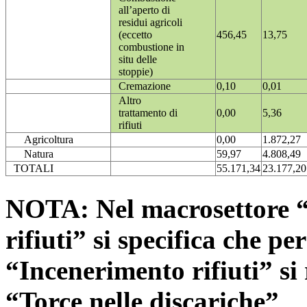
all’aperto di
residui agricoli
(eccetto
456,45
13,75
combustione in
situ delle
stoppie)
Cremazione
0,10
0,01
Altro
trattamento di
0,00
5,36
rifiuti
Agricoltura
0,00
1.872,27
Natura
59,97
4.808,49
TOTALI
55.171,34
23.177,20
NOTA: Nel macrosettore “
rifiuti” si specifica che pe
“Incenerimento rifiuti” si r
“Torce nelle discariche”