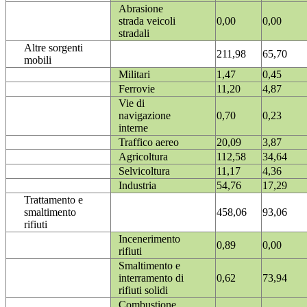
Abrasione
strada veicoli
0,00
0,00
stradali
Altre sorgenti
211,98
65,70
mobili
Militari
1,47
0,45
Ferrovie
11,20
4,87
Vie di
navigazione
0,70
0,23
interne
Traffico aereo
20,09
3,87
Agricoltura
112,58
34,64
Selvicoltura
11,17
4,36
Industria
54,76
17,29
Trattamento e
smaltimento
458,06
93,06
rifiuti
Incenerimento
0,89
0,00
rifiuti
Smaltimento e
interramento di
0,62
73,94
rifiuti solidi
Combustione