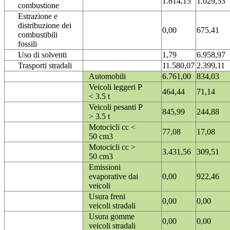
1.614,15
1.029,53
combustione
Estrazione e
distribuzione dei
0,00
675,41
combustibili
fossili
Uso di solventi
1,79
6.958,97
Trasporti stradali
11.580,07
2.399,11
Automobili
6.761,00
834,03
Veicoli leggeri P
464,44
71,14
< 3.5 t
Veicoli pesanti P
845,99
244,88
> 3.5 t
Motocicli cc <
77,08
17,08
50 cm3
Motocicli cc >
3.431,56
309,51
50 cm3
Emissioni
evaporative dai
0,00
922,46
veicoli
Usura freni
0,00
0,00
veicoli stradali
Usura gomme
0,00
0,00
veicoli stradali