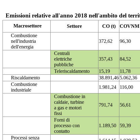
Emissioni relative all'anno 2018 nell'ambito del terri
Macrosettore
Settore
CO (t)
COVNM (
Combustione
nell'industria
372,62
96,30
dell'energia
Centrali
elettriche
357,43
84,52
pubbliche
Teleriscaldamento
15,19
11,78
Riscaldamento
38.891,46
5.062,36
Combustione
1.981,24
116,00
industriale
Combustione in
caldaie, turbine
791,74
56,61
a gas e motori
fissi
Forni di
processo con
1.189,50
59,39
contatto
Processi senza