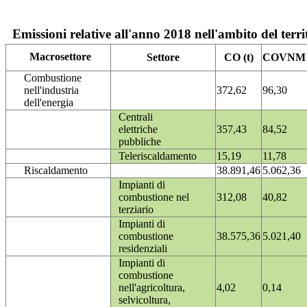
Emissioni relative all'anno 2018 nell'ambito del terri
Macrosettore
Settore
CO (t)
COVNM (
Combustione
nell'industria
372,62
96,30
dell'energia
Centrali
elettriche
357,43
84,52
pubbliche
Teleriscaldamento
15,19
11,78
Riscaldamento
38.891,46
5.062,36
Impianti di
combustione nel
312,08
40,82
terziario
Impianti di
combustione
38.575,36
5.021,40
residenziali
Impianti di
combustione
nell'agricoltura,
4,02
0,14
selvicoltura,