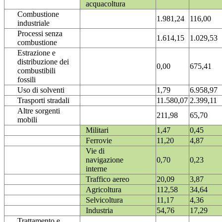
acquacoltura
Combustione
1.981,24
116,00
industriale
Processi senza
1.614,15
1.029,53
combustione
Estrazione e
distribuzione dei
0,00
675,41
combustibili
fossili
Uso di solventi
1,79
6.958,97
Trasporti stradali
11.580,07
2.399,11
Altre sorgenti
211,98
65,70
mobili
Militari
1,47
0,45
Ferrovie
11,20
4,87
Vie di
navigazione
0,70
0,23
interne
Traffico aereo
20,09
3,87
Agricoltura
112,58
34,64
Selvicoltura
11,17
4,36
Industria
54,76
17,29
Trattamento e