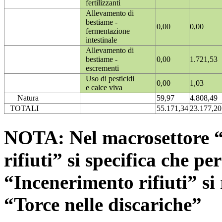
fertilizzanti
Allevamento di
bestiame -
0,00
0,00
fermentazione
intestinale
Allevamento di
bestiame -
0,00
1.721,53
escrementi
Uso di pesticidi
0,00
1,03
e calce viva
Natura
59,97
4.808,49
TOTALI
55.171,34
23.177,20
NOTA: Nel macrosettore “
rifiuti” si specifica che pe
“Incenerimento rifiuti” si r
“Torce nelle discariche”