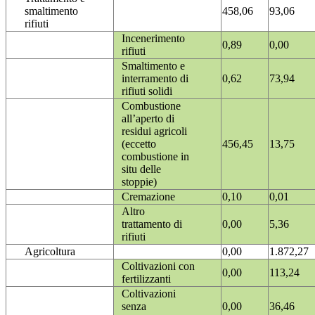
smaltimento
458,06
93,06
rifiuti
Incenerimento
0,89
0,00
rifiuti
Smaltimento e
interramento di
0,62
73,94
rifiuti solidi
Combustione
all’aperto di
residui agricoli
(eccetto
456,45
13,75
combustione in
situ delle
stoppie)
Cremazione
0,10
0,01
Altro
trattamento di
0,00
5,36
rifiuti
Agricoltura
0,00
1.872,27
Coltivazioni con
0,00
113,24
fertilizzanti
Coltivazioni
senza
0,00
36,46