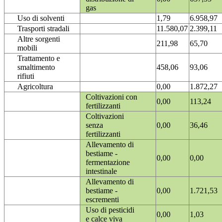
gas
Uso di solventi
1,79
6.958,97
Trasporti stradali
11.580,07
2.399,11
Altre sorgenti
211,98
65,70
mobili
Trattamento e
smaltimento
458,06
93,06
rifiuti
Agricoltura
0,00
1.872,27
Coltivazioni con
0,00
113,24
fertilizzanti
Coltivazioni
senza
0,00
36,46
fertilizzanti
Allevamento di
bestiame -
0,00
0,00
fermentazione
intestinale
Allevamento di
bestiame -
0,00
1.721,53
escrementi
Uso di pesticidi
0,00
1,03
e calce viva