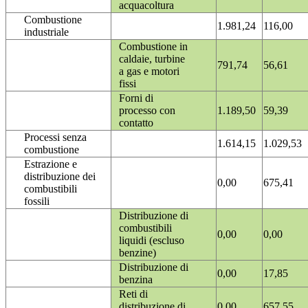
acquacoltura
Combustione
1.981,24
116,00
industriale
Combustione in
caldaie, turbine
791,74
56,61
a gas e motori
fissi
Forni di
processo con
1.189,50
59,39
contatto
Processi senza
1.614,15
1.029,53
combustione
Estrazione e
distribuzione dei
0,00
675,41
combustibili
fossili
Distribuzione di
combustibili
0,00
0,00
liquidi (escluso
benzine)
Distribuzione di
0,00
17,85
benzina
Reti di
distribuzione di
0,00
657,55