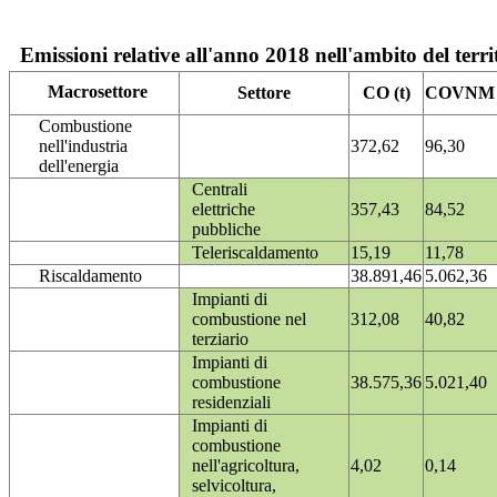
Emissioni relative all'anno 2018 nell'ambito del terri
Macrosettore
Settore
CO (t)
COVNM (
Combustione
nell'industria
372,62
96,30
dell'energia
Centrali
elettriche
357,43
84,52
pubbliche
Teleriscaldamento
15,19
11,78
Riscaldamento
38.891,46
5.062,36
Impianti di
combustione nel
312,08
40,82
terziario
Impianti di
combustione
38.575,36
5.021,40
residenziali
Impianti di
combustione
nell'agricoltura,
4,02
0,14
selvicoltura,