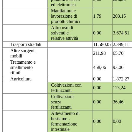
ed elettronica
Manifattura e
lavorazione di
1,79
203,15
prodotti chimici
Altro uso di
solventi e
0,00
3.674,51
relative attività
Trasporti stradali
11.580,07
2.399,11
Altre sorgenti
211,98
65,70
mobili
Trattamento e
smaltimento
458,06
93,06
rifiuti
Agricoltura
0,00
1.872,27
Coltivazioni con
0,00
113,24
fertilizzanti
Coltivazioni
senza
0,00
36,46
fertilizzanti
Allevamento di
bestiame -
0,00
0,00
fermentazione
intestinale