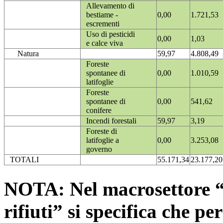
Allevamento di
bestiame -
0,00
1.721,53
escrementi
Uso di pesticidi
0,00
1,03
e calce viva
Natura
59,97
4.808,49
Foreste
spontanee di
0,00
1.010,59
latifoglie
Foreste
spontanee di
0,00
541,62
conifere
Incendi forestali
59,97
3,19
Foreste di
latifoglie a
0,00
3.253,08
governo
TOTALI
55.171,34
23.177,20
NOTA: Nel macrosettore “
rifiuti” si specifica che pe