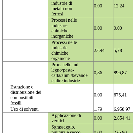
industrie di
0,00
12,24
metalli non
ferrosi
Processi nelle
industrie
0,00
0,00
chimiche
inorganiche
Processi nelle
industrie
23,94
5,78
chimiche
organiche
Proc. nelle ind.
legno/pasta-
0,86
896,87
carta/alim./bevande
e altre industrie
Estrazione e
distribuzione dei
0,00
675,41
combustibili
fossili
Uso di solventi
1,79
6.958,97
Applicazione di
0,00
2.854,41
vernici
Sgrassaggio,
pulitura a secco
0,00
226,90