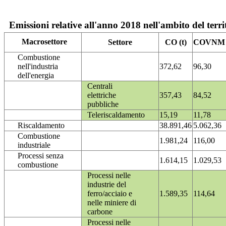
Emissioni relative all'anno 2018 nell'ambito del terri
Macrosettore
Settore
CO (t)
COVNM (
Combustione
nell'industria
372,62
96,30
dell'energia
Centrali
elettriche
357,43
84,52
pubbliche
Teleriscaldamento
15,19
11,78
Riscaldamento
38.891,46
5.062,36
Combustione
1.981,24
116,00
industriale
Processi senza
1.614,15
1.029,53
combustione
Processi nelle
industrie del
ferro/acciaio e
1.589,35
114,64
nelle miniere di
carbone
Processi nelle