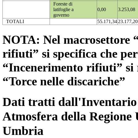
Foreste di
latifoglie a
0,00
3.253,08
governo
TOTALI
55.171,34
23.177,20
NOTA: Nel macrosettore “
rifiuti” si specifica che pe
“Incenerimento rifiuti” si r
“Torce nelle discariche”
Dati tratti dall'Inventari
Atmosfera della Regione 
Umbria