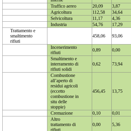
Traffico aereo
20,09
3,87
Agricoltura
112,58
34,64
Selvicoltura
11,17
4,36
Industria
54,76
17,29
Trattamento e
smaltimento
458,06
93,06
rifiuti
Incenerimento
0,89
0,00
rifiuti
Smaltimento e
interramento di
0,62
73,94
rifiuti solidi
Combustione
all’aperto di
residui agricoli
(eccetto
456,45
13,75
combustione in
situ delle
stoppie)
Cremazione
0,10
0,01
Altro
trattamento di
0,00
5,36
rifiuti