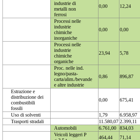
industrie di
0,00
12,24
metalli non
ferrosi
Processi nelle
industrie
0,00
0,00
chimiche
inorganiche
Processi nelle
industrie
23,94
5,78
chimiche
organiche
Proc. nelle ind.
legno/pasta-
0,86
896,87
carta/alim./bevande
e altre industrie
Estrazione e
distribuzione dei
0,00
675,41
combustibili
fossili
Uso di solventi
1,79
6.958,97
Trasporti stradali
11.580,07
2.399,11
Automobili
6.761,00
834,03
Veicoli leggeri P
464,44
71,14