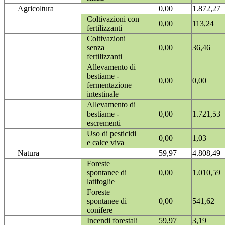
Agricoltura
0,00
1.872,27
Coltivazioni con
0,00
113,24
fertilizzanti
Coltivazioni
senza
0,00
36,46
fertilizzanti
Allevamento di
bestiame -
0,00
0,00
fermentazione
intestinale
Allevamento di
bestiame -
0,00
1.721,53
escrementi
Uso di pesticidi
0,00
1,03
e calce viva
Natura
59,97
4.808,49
Foreste
spontanee di
0,00
1.010,59
latifoglie
Foreste
spontanee di
0,00
541,62
conifere
Incendi forestali
59,97
3,19