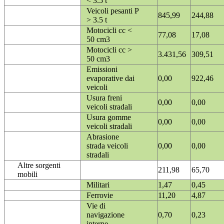
< 3.5 t
Veicoli pesanti P
845,99
244,88
> 3.5 t
Motocicli cc <
77,08
17,08
50 cm3
Motocicli cc >
3.431,56
309,51
50 cm3
Emissioni
evaporative dai
0,00
922,46
veicoli
Usura freni
0,00
0,00
veicoli stradali
Usura gomme
0,00
0,00
veicoli stradali
Abrasione
strada veicoli
0,00
0,00
stradali
Altre sorgenti
211,98
65,70
mobili
Militari
1,47
0,45
Ferrovie
11,20
4,87
Vie di
navigazione
0,70
0,23
interne