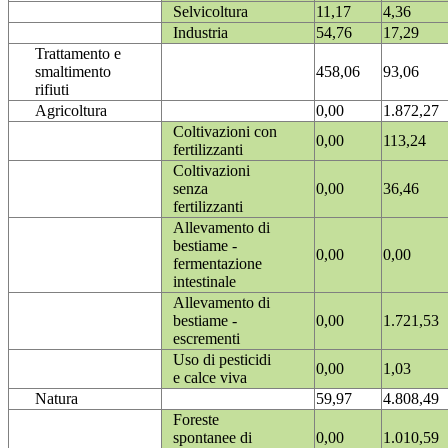
Selvicoltura
11,17
4,36
Industria
54,76
17,29
Trattamento e
smaltimento
458,06
93,06
rifiuti
Agricoltura
0,00
1.872,27
Coltivazioni con
0,00
113,24
fertilizzanti
Coltivazioni
senza
0,00
36,46
fertilizzanti
Allevamento di
bestiame -
0,00
0,00
fermentazione
intestinale
Allevamento di
bestiame -
0,00
1.721,53
escrementi
Uso di pesticidi
0,00
1,03
e calce viva
Natura
59,97
4.808,49
Foreste
spontanee di
0,00
1.010,59