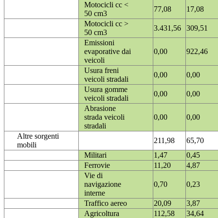
Motocicli cc <
77,08
17,08
50 cm3
Motocicli cc >
3.431,56
309,51
50 cm3
Emissioni
evaporative dai
0,00
922,46
veicoli
Usura freni
0,00
0,00
veicoli stradali
Usura gomme
0,00
0,00
veicoli stradali
Abrasione
strada veicoli
0,00
0,00
stradali
Altre sorgenti
211,98
65,70
mobili
Militari
1,47
0,45
Ferrovie
11,20
4,87
Vie di
navigazione
0,70
0,23
interne
Traffico aereo
20,09
3,87
Agricoltura
112,58
34,64