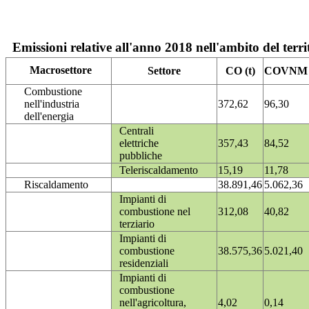
Emissioni relative all'anno 2018 nell'ambito del terri
Macrosettore
Settore
CO (t)
COVNM (
Combustione
nell'industria
372,62
96,30
dell'energia
Centrali
elettriche
357,43
84,52
pubbliche
Teleriscaldamento
15,19
11,78
Riscaldamento
38.891,46
5.062,36
Impianti di
combustione nel
312,08
40,82
terziario
Impianti di
combustione
38.575,36
5.021,40
residenziali
Impianti di
combustione
nell'agricoltura,
4,02
0,14