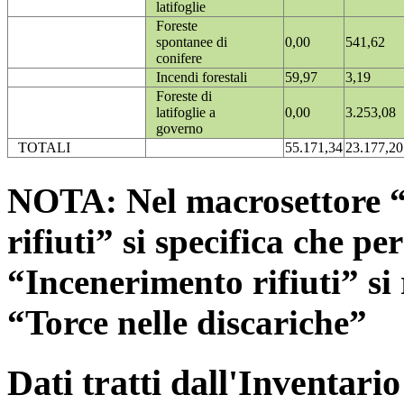
latifoglie
Foreste
spontanee di
0,00
541,62
conifere
Incendi forestali
59,97
3,19
Foreste di
latifoglie a
0,00
3.253,08
governo
TOTALI
55.171,34
23.177,20
NOTA: Nel macrosettore “
rifiuti” si specifica che pe
“Incenerimento rifiuti” si r
“Torce nelle discariche”
Dati tratti dall'Inventari