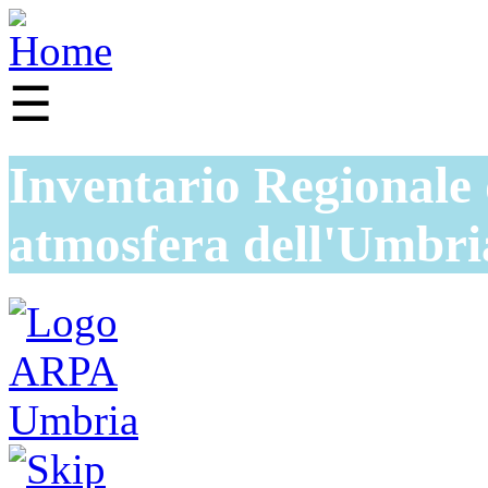
☰
Inventario Regionale 
atmosfera dell'Umbri