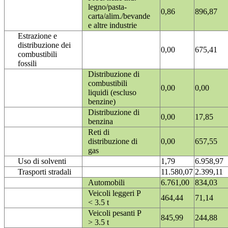
legno/pasta-
0,86
896,87
carta/alim./bevande
e altre industrie
Estrazione e
distribuzione dei
0,00
675,41
combustibili
fossili
Distribuzione di
combustibili
0,00
0,00
liquidi (escluso
benzine)
Distribuzione di
0,00
17,85
benzina
Reti di
distribuzione di
0,00
657,55
gas
Uso di solventi
1,79
6.958,97
Trasporti stradali
11.580,07
2.399,11
Automobili
6.761,00
834,03
Veicoli leggeri P
464,44
71,14
< 3.5 t
Veicoli pesanti P
845,99
244,88
> 3.5 t