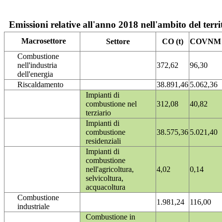
Emissioni relative all'anno 2018 nell'ambito del terri
Macrosettore
Settore
CO (t)
COVNM (
Combustione
nell'industria
372,62
96,30
dell'energia
Riscaldamento
38.891,46
5.062,36
Impianti di
combustione nel
312,08
40,82
terziario
Impianti di
combustione
38.575,36
5.021,40
residenziali
Impianti di
combustione
nell'agricoltura,
4,02
0,14
selvicoltura,
acquacoltura
Combustione
1.981,24
116,00
industriale
Combustione in