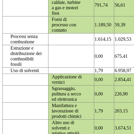
caldaie, turbine
791,74
56,61
a gas e motori
fissi
Forni di
processo con
1.189,50
59,39
contatto
Processi senza
1.614,15
1.029,53
combustione
Estrazione e
distribuzione dei
0,00
675,41
combustibili
fossili
Uso di solventi
1,79
6.958,97
Applicazione di
0,00
2.854,41
vernici
Sgrassaggio,
pulitura a secco
0,00
226,90
ed elettronica
Manifattura e
lavorazione di
1,79
203,15
prodotti chimici
Altro uso di
solventi e
0,00
3.674,51
relative attività