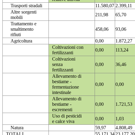
Trasporti stradali
11.580,07
2.399,11
Altre sorgenti
211,98
65,70
mobili
Trattamento e
smaltimento
458,06
93,06
rifiuti
Agricoltura
0,00
1.872,27
Coltivazioni con
0,00
113,24
fertilizzanti
Coltivazioni
senza
0,00
36,46
fertilizzanti
Allevamento di
bestiame -
0,00
0,00
fermentazione
intestinale
Allevamento di
bestiame -
0,00
1.721,53
escrementi
Uso di pesticidi
0,00
1,03
e calce viva
Natura
59,97
4.808,49
TOTALI
55.171,34
23.177,20