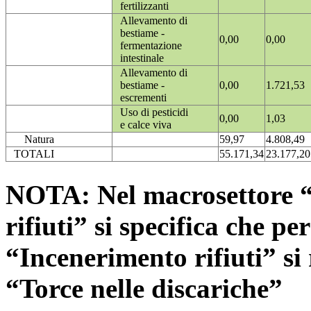
fertilizzanti
Allevamento di
bestiame -
0,00
0,00
fermentazione
intestinale
Allevamento di
bestiame -
0,00
1.721,53
escrementi
Uso di pesticidi
0,00
1,03
e calce viva
Natura
59,97
4.808,49
TOTALI
55.171,34
23.177,20
NOTA: Nel macrosettore “
rifiuti” si specifica che pe
“Incenerimento rifiuti” si r
“Torce nelle discariche”