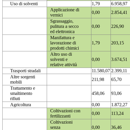
Uso di solventi
1,79
6.958,97
Applicazione di
0,00
2.854,41
vernici
Sgrassaggio,
pulitura a secco
0,00
226,90
ed elettronica
Manifattura e
lavorazione di
1,79
203,15
prodotti chimici
Altro uso di
solventi e
0,00
3.674,51
relative attività
Trasporti stradali
11.580,07
2.399,11
Altre sorgenti
211,98
65,70
mobili
Trattamento e
smaltimento
458,06
93,06
rifiuti
Agricoltura
0,00
1.872,27
Coltivazioni con
0,00
113,24
fertilizzanti
Coltivazioni
senza
0,00
36,46