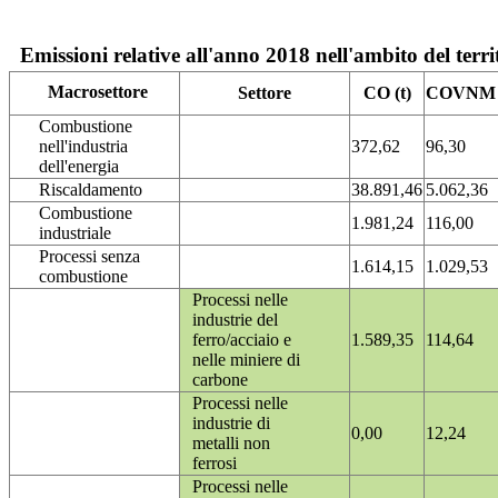
Emissioni relative all'anno 2018 nell'ambito del terri
Macrosettore
Settore
CO (t)
COVNM (
Combustione
nell'industria
372,62
96,30
dell'energia
Riscaldamento
38.891,46
5.062,36
Combustione
1.981,24
116,00
industriale
Processi senza
1.614,15
1.029,53
combustione
Processi nelle
industrie del
ferro/acciaio e
1.589,35
114,64
nelle miniere di
carbone
Processi nelle
industrie di
0,00
12,24
metalli non
ferrosi
Processi nelle