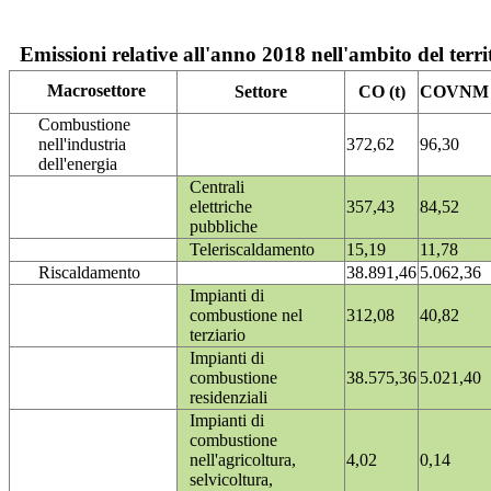
Emissioni relative all'anno 2018 nell'ambito del terri
Macrosettore
Settore
CO (t)
COVNM (
Combustione
nell'industria
372,62
96,30
dell'energia
Centrali
elettriche
357,43
84,52
pubbliche
Teleriscaldamento
15,19
11,78
Riscaldamento
38.891,46
5.062,36
Impianti di
combustione nel
312,08
40,82
terziario
Impianti di
combustione
38.575,36
5.021,40
residenziali
Impianti di
combustione
nell'agricoltura,
4,02
0,14
selvicoltura,