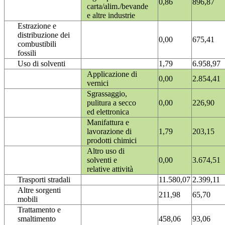
0,86
896,87
carta/alim./bevande
e altre industrie
Estrazione e
distribuzione dei
0,00
675,41
combustibili
fossili
Uso di solventi
1,79
6.958,97
Applicazione di
0,00
2.854,41
vernici
Sgrassaggio,
pulitura a secco
0,00
226,90
ed elettronica
Manifattura e
lavorazione di
1,79
203,15
prodotti chimici
Altro uso di
solventi e
0,00
3.674,51
relative attività
Trasporti stradali
11.580,07
2.399,11
Altre sorgenti
211,98
65,70
mobili
Trattamento e
smaltimento
458,06
93,06