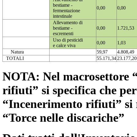
bestiame -
0,00
0,00
fermentazione
intestinale
Allevamento di
bestiame -
0,00
1.721,53
escrementi
Uso di pesticidi
0,00
1,03
e calce viva
Natura
59,97
4.808,49
TOTALI
55.171,34
23.177,20
NOTA: Nel macrosettore “
rifiuti” si specifica che pe
“Incenerimento rifiuti” si r
“Torce nelle discariche”