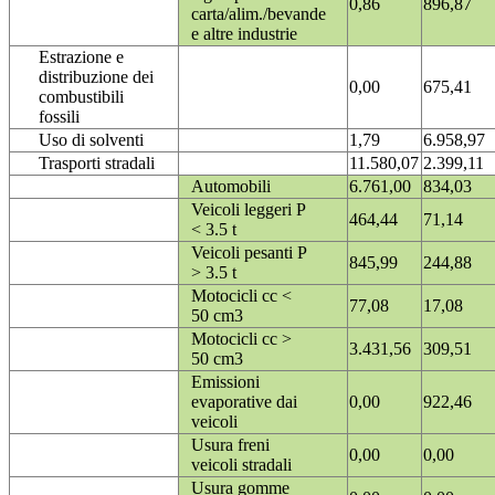
0,86
896,87
carta/alim./bevande
e altre industrie
Estrazione e
distribuzione dei
0,00
675,41
combustibili
fossili
Uso di solventi
1,79
6.958,97
Trasporti stradali
11.580,07
2.399,11
Automobili
6.761,00
834,03
Veicoli leggeri P
464,44
71,14
< 3.5 t
Veicoli pesanti P
845,99
244,88
> 3.5 t
Motocicli cc <
77,08
17,08
50 cm3
Motocicli cc >
3.431,56
309,51
50 cm3
Emissioni
evaporative dai
0,00
922,46
veicoli
Usura freni
0,00
0,00
veicoli stradali
Usura gomme