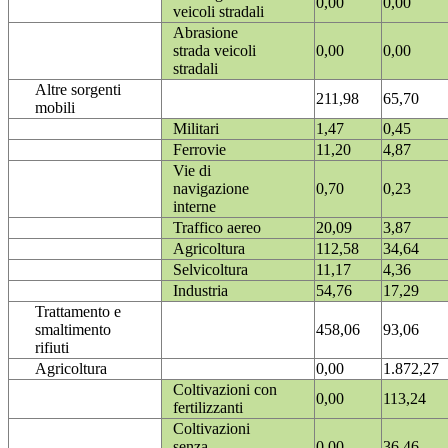
0,00
0,00
veicoli stradali
Abrasione
strada veicoli
0,00
0,00
stradali
Altre sorgenti
211,98
65,70
mobili
Militari
1,47
0,45
Ferrovie
11,20
4,87
Vie di
navigazione
0,70
0,23
interne
Traffico aereo
20,09
3,87
Agricoltura
112,58
34,64
Selvicoltura
11,17
4,36
Industria
54,76
17,29
Trattamento e
smaltimento
458,06
93,06
rifiuti
Agricoltura
0,00
1.872,27
Coltivazioni con
0,00
113,24
fertilizzanti
Coltivazioni
senza
0,00
36,46