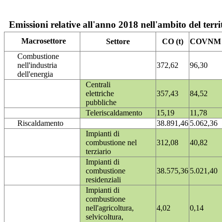
Emissioni relative all'anno 2018 nell'ambito del terri
Macrosettore
Settore
CO (t)
COVNM (
Combustione
nell'industria
372,62
96,30
dell'energia
Centrali
elettriche
357,43
84,52
pubbliche
Teleriscaldamento
15,19
11,78
Riscaldamento
38.891,46
5.062,36
Impianti di
combustione nel
312,08
40,82
terziario
Impianti di
combustione
38.575,36
5.021,40
residenziali
Impianti di
combustione
nell'agricoltura,
4,02
0,14
selvicoltura,