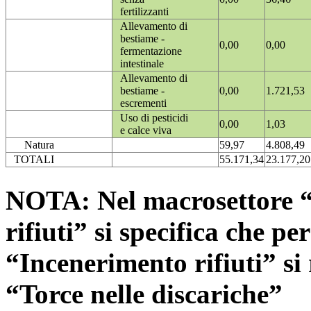
fertilizzanti
Allevamento di
bestiame -
0,00
0,00
fermentazione
intestinale
Allevamento di
bestiame -
0,00
1.721,53
escrementi
Uso di pesticidi
0,00
1,03
e calce viva
Natura
59,97
4.808,49
TOTALI
55.171,34
23.177,20
NOTA: Nel macrosettore “
rifiuti” si specifica che pe
“Incenerimento rifiuti” si r
“Torce nelle discariche”