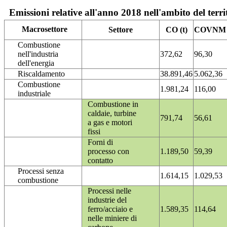
Emissioni relative all'anno 2018 nell'ambito del terri
Macrosettore
Settore
CO (t)
COVNM (
Combustione
nell'industria
372,62
96,30
dell'energia
Riscaldamento
38.891,46
5.062,36
Combustione
1.981,24
116,00
industriale
Combustione in
caldaie, turbine
791,74
56,61
a gas e motori
fissi
Forni di
processo con
1.189,50
59,39
contatto
Processi senza
1.614,15
1.029,53
combustione
Processi nelle
industrie del
ferro/acciaio e
1.589,35
114,64
nelle miniere di