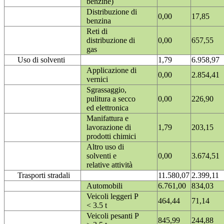
benzine)
Distribuzione di
0,00
17,85
benzina
Reti di
distribuzione di
0,00
657,55
gas
Uso di solventi
1,79
6.958,97
Applicazione di
0,00
2.854,41
vernici
Sgrassaggio,
pulitura a secco
0,00
226,90
ed elettronica
Manifattura e
lavorazione di
1,79
203,15
prodotti chimici
Altro uso di
solventi e
0,00
3.674,51
relative attività
Trasporti stradali
11.580,07
2.399,11
Automobili
6.761,00
834,03
Veicoli leggeri P
464,44
71,14
< 3.5 t
Veicoli pesanti P
845,99
244,88