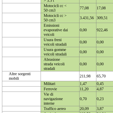
> 3.5 t
Motocicli cc <
77,08
17,08
50 cm3
Motocicli cc >
3.431,56
309,51
50 cm3
Emissioni
evaporative dai
0,00
922,46
veicoli
Usura freni
0,00
0,00
veicoli stradali
Usura gomme
0,00
0,00
veicoli stradali
Abrasione
strada veicoli
0,00
0,00
stradali
Altre sorgenti
211,98
65,70
mobili
Militari
1,47
0,45
Ferrovie
11,20
4,87
Vie di
navigazione
0,70
0,23
interne
Traffico aereo
20,09
3,87