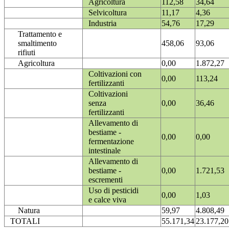
Agricoltura
112,58
34,64
Selvicoltura
11,17
4,36
Industria
54,76
17,29
Trattamento e
smaltimento
458,06
93,06
rifiuti
Agricoltura
0,00
1.872,27
Coltivazioni con
0,00
113,24
fertilizzanti
Coltivazioni
senza
0,00
36,46
fertilizzanti
Allevamento di
bestiame -
0,00
0,00
fermentazione
intestinale
Allevamento di
bestiame -
0,00
1.721,53
escrementi
Uso di pesticidi
0,00
1,03
e calce viva
Natura
59,97
4.808,49
TOTALI
55.171,34
23.177,20