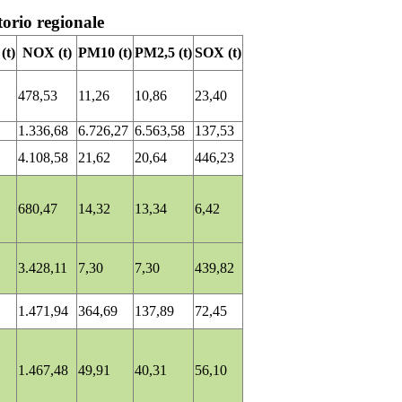
torio regionale
t)
NOX (t)
PM10 (t)
PM2,5 (t)
SOX (t)
478,53
11,26
10,86
23,40
1.336,68
6.726,27
6.563,58
137,53
4.108,58
21,62
20,64
446,23
680,47
14,32
13,34
6,42
3.428,11
7,30
7,30
439,82
1.471,94
364,69
137,89
72,45
1.467,48
49,91
40,31
56,10