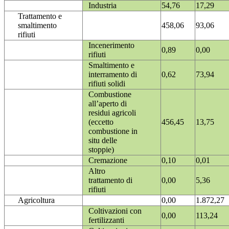
Industria
54,76
17,29
Trattamento e
smaltimento
458,06
93,06
rifiuti
Incenerimento
0,89
0,00
rifiuti
Smaltimento e
interramento di
0,62
73,94
rifiuti solidi
Combustione
all’aperto di
residui agricoli
(eccetto
456,45
13,75
combustione in
situ delle
stoppie)
Cremazione
0,10
0,01
Altro
trattamento di
0,00
5,36
rifiuti
Agricoltura
0,00
1.872,27
Coltivazioni con
0,00
113,24
fertilizzanti