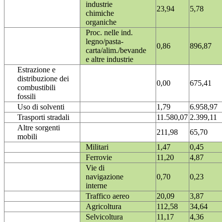
industrie
23,94
5,78
chimiche
organiche
Proc. nelle ind.
legno/pasta-
0,86
896,87
carta/alim./bevande
e altre industrie
Estrazione e
distribuzione dei
0,00
675,41
combustibili
fossili
Uso di solventi
1,79
6.958,97
Trasporti stradali
11.580,07
2.399,11
Altre sorgenti
211,98
65,70
mobili
Militari
1,47
0,45
Ferrovie
11,20
4,87
Vie di
navigazione
0,70
0,23
interne
Traffico aereo
20,09
3,87
Agricoltura
112,58
34,64
Selvicoltura
11,17
4,36