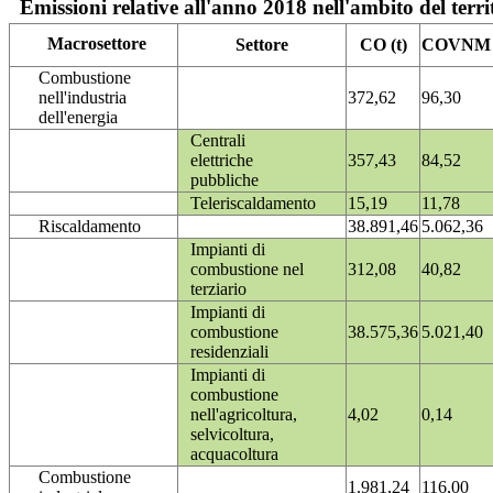
Emissioni relative all'anno 2018 nell'ambito del terri
Macrosettore
Settore
CO (t)
COVNM (
Combustione
nell'industria
372,62
96,30
dell'energia
Centrali
elettriche
357,43
84,52
pubbliche
Teleriscaldamento
15,19
11,78
Riscaldamento
38.891,46
5.062,36
Impianti di
combustione nel
312,08
40,82
terziario
Impianti di
combustione
38.575,36
5.021,40
residenziali
Impianti di
combustione
nell'agricoltura,
4,02
0,14
selvicoltura,
acquacoltura
Combustione
1.981,24
116,00