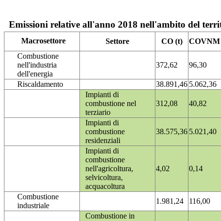
Emissioni relative all'anno 2018 nell'ambito del terri
Macrosettore
Settore
CO (t)
COVNM (
Combustione
nell'industria
372,62
96,30
dell'energia
Riscaldamento
38.891,46
5.062,36
Impianti di
combustione nel
312,08
40,82
terziario
Impianti di
combustione
38.575,36
5.021,40
residenziali
Impianti di
combustione
nell'agricoltura,
4,02
0,14
selvicoltura,
acquacoltura
Combustione
1.981,24
116,00
industriale
Combustione in