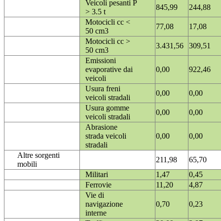
Veicoli pesanti P
845,99
244,88
> 3.5 t
Motocicli cc <
77,08
17,08
50 cm3
Motocicli cc >
3.431,56
309,51
50 cm3
Emissioni
evaporative dai
0,00
922,46
veicoli
Usura freni
0,00
0,00
veicoli stradali
Usura gomme
0,00
0,00
veicoli stradali
Abrasione
strada veicoli
0,00
0,00
stradali
Altre sorgenti
211,98
65,70
mobili
Militari
1,47
0,45
Ferrovie
11,20
4,87
Vie di
navigazione
0,70
0,23
interne