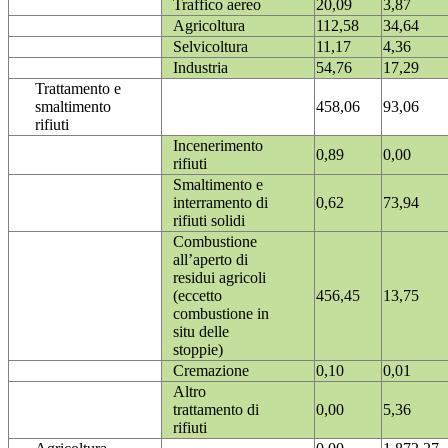
Traffico aereo
20,09
3,87
Agricoltura
112,58
34,64
Selvicoltura
11,17
4,36
Industria
54,76
17,29
Trattamento e
smaltimento
458,06
93,06
rifiuti
Incenerimento
0,89
0,00
rifiuti
Smaltimento e
interramento di
0,62
73,94
rifiuti solidi
Combustione
all’aperto di
residui agricoli
(eccetto
456,45
13,75
combustione in
situ delle
stoppie)
Cremazione
0,10
0,01
Altro
trattamento di
0,00
5,36
rifiuti