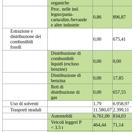
organiche
Proc. nelle ind.
legno/pasta-
0,86
896,87
carta/alim./bevande
e altre industrie
Estrazione e
distribuzione dei
0,00
675,41
combustibili
fossili
Distribuzione di
combustibili
0,00
0,00
liquidi (escluso
benzine)
Distribuzione di
0,00
17,85
benzina
Reti di
distribuzione di
0,00
657,55
gas
Uso di solventi
1,79
6.958,97
Trasporti stradali
11.580,07
2.399,11
Automobili
6.761,00
834,03
Veicoli leggeri P
464,44
71,14
< 3.5 t