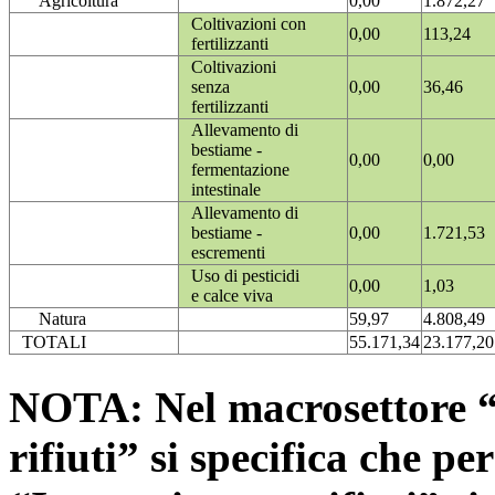
Agricoltura
0,00
1.872,27
Coltivazioni con
0,00
113,24
fertilizzanti
Coltivazioni
senza
0,00
36,46
fertilizzanti
Allevamento di
bestiame -
0,00
0,00
fermentazione
intestinale
Allevamento di
bestiame -
0,00
1.721,53
escrementi
Uso di pesticidi
0,00
1,03
e calce viva
Natura
59,97
4.808,49
TOTALI
55.171,34
23.177,20
NOTA: Nel macrosettore “
rifiuti” si specifica che pe