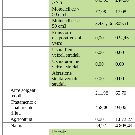
> 3.5 t
Motocicli cc <
77,08
17,08
50 cm3
Motocicli cc >
3.431,56
309,51
50 cm3
Emissioni
evaporative dai
0,00
922,46
veicoli
Usura freni
0,00
0,00
veicoli stradali
Usura gomme
0,00
0,00
veicoli stradali
Abrasione
strada veicoli
0,00
0,00
stradali
Altre sorgenti
211,98
65,70
mobili
Trattamento e
smaltimento
458,06
93,06
rifiuti
Agricoltura
0,00
1.872,27
Natura
59,97
4.808,49
Foreste