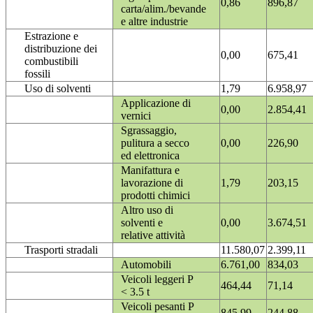
0,86
896,87
carta/alim./bevande
e altre industrie
Estrazione e
distribuzione dei
0,00
675,41
combustibili
fossili
Uso di solventi
1,79
6.958,97
Applicazione di
0,00
2.854,41
vernici
Sgrassaggio,
pulitura a secco
0,00
226,90
ed elettronica
Manifattura e
lavorazione di
1,79
203,15
prodotti chimici
Altro uso di
solventi e
0,00
3.674,51
relative attività
Trasporti stradali
11.580,07
2.399,11
Automobili
6.761,00
834,03
Veicoli leggeri P
464,44
71,14
< 3.5 t
Veicoli pesanti P
845,99
244,88