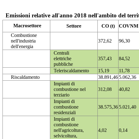
Emissioni relative all'anno 2018 nell'ambito del terri
Macrosettore
Settore
CO (t)
COVNM (
Combustione
nell'industria
372,62
96,30
dell'energia
Centrali
elettriche
357,43
84,52
pubbliche
Teleriscaldamento
15,19
11,78
Riscaldamento
38.891,46
5.062,36
Impianti di
combustione nel
312,08
40,82
terziario
Impianti di
combustione
38.575,36
5.021,40
residenziali
Impianti di
combustione
nell'agricoltura,
4,02
0,14
selvicoltura,