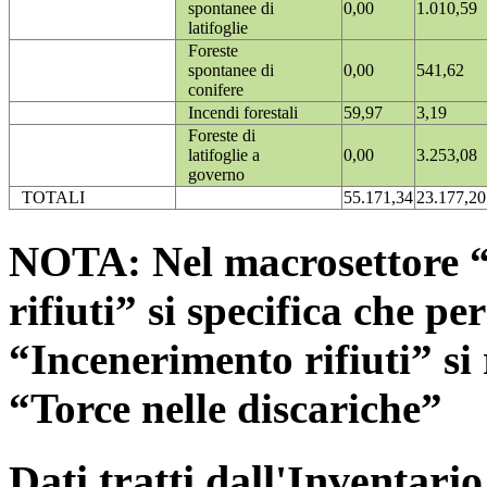
spontanee di
0,00
1.010,59
latifoglie
Foreste
spontanee di
0,00
541,62
conifere
Incendi forestali
59,97
3,19
Foreste di
latifoglie a
0,00
3.253,08
governo
TOTALI
55.171,34
23.177,20
NOTA: Nel macrosettore “
rifiuti” si specifica che pe
“Incenerimento rifiuti” si r
“Torce nelle discariche”
Dati tratti dall'Inventari