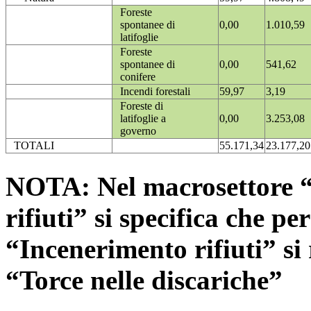
Foreste
spontanee di
0,00
1.010,59
latifoglie
Foreste
spontanee di
0,00
541,62
conifere
Incendi forestali
59,97
3,19
Foreste di
latifoglie a
0,00
3.253,08
governo
TOTALI
55.171,34
23.177,20
NOTA: Nel macrosettore “
rifiuti” si specifica che pe
“Incenerimento rifiuti” si r
“Torce nelle discariche”