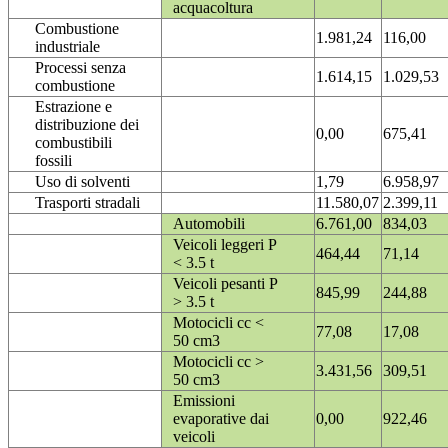
acquacoltura
Combustione
1.981,24
116,00
industriale
Processi senza
1.614,15
1.029,53
combustione
Estrazione e
distribuzione dei
0,00
675,41
combustibili
fossili
Uso di solventi
1,79
6.958,97
Trasporti stradali
11.580,07
2.399,11
Automobili
6.761,00
834,03
Veicoli leggeri P
464,44
71,14
< 3.5 t
Veicoli pesanti P
845,99
244,88
> 3.5 t
Motocicli cc <
77,08
17,08
50 cm3
Motocicli cc >
3.431,56
309,51
50 cm3
Emissioni
evaporative dai
0,00
922,46
veicoli