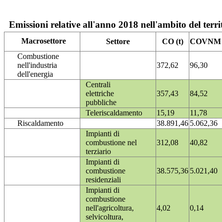
Emissioni relative all'anno 2018 nell'ambito del terri
Macrosettore
Settore
CO (t)
COVNM (
Combustione
nell'industria
372,62
96,30
dell'energia
Centrali
elettriche
357,43
84,52
pubbliche
Teleriscaldamento
15,19
11,78
Riscaldamento
38.891,46
5.062,36
Impianti di
combustione nel
312,08
40,82
terziario
Impianti di
combustione
38.575,36
5.021,40
residenziali
Impianti di
combustione
nell'agricoltura,
4,02
0,14
selvicoltura,