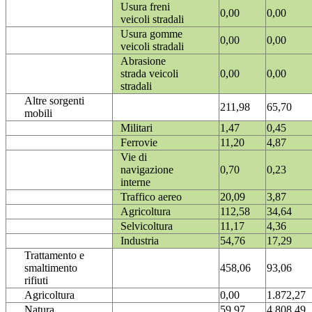
Usura freni
0,00
0,00
veicoli stradali
Usura gomme
0,00
0,00
veicoli stradali
Abrasione
strada veicoli
0,00
0,00
stradali
Altre sorgenti
211,98
65,70
mobili
Militari
1,47
0,45
Ferrovie
11,20
4,87
Vie di
navigazione
0,70
0,23
interne
Traffico aereo
20,09
3,87
Agricoltura
112,58
34,64
Selvicoltura
11,17
4,36
Industria
54,76
17,29
Trattamento e
smaltimento
458,06
93,06
rifiuti
Agricoltura
0,00
1.872,27
Natura
59,97
4.808,49