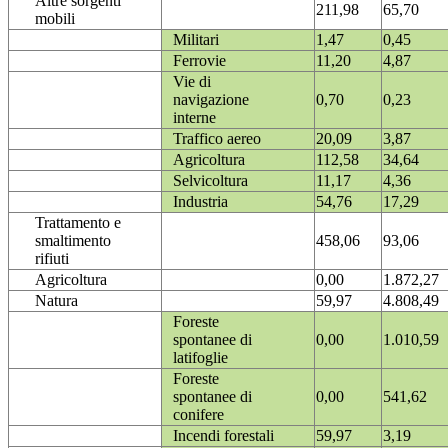
Altre sorgenti
211,98
65,70
mobili
Militari
1,47
0,45
Ferrovie
11,20
4,87
Vie di
navigazione
0,70
0,23
interne
Traffico aereo
20,09
3,87
Agricoltura
112,58
34,64
Selvicoltura
11,17
4,36
Industria
54,76
17,29
Trattamento e
smaltimento
458,06
93,06
rifiuti
Agricoltura
0,00
1.872,27
Natura
59,97
4.808,49
Foreste
spontanee di
0,00
1.010,59
latifoglie
Foreste
spontanee di
0,00
541,62
conifere
Incendi forestali
59,97
3,19