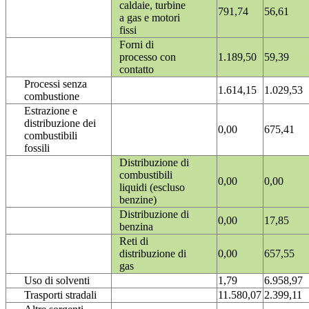
caldaie, turbine
791,74
56,61
a gas e motori
fissi
Forni di
processo con
1.189,50
59,39
contatto
Processi senza
1.614,15
1.029,53
combustione
Estrazione e
distribuzione dei
0,00
675,41
combustibili
fossili
Distribuzione di
combustibili
0,00
0,00
liquidi (escluso
benzine)
Distribuzione di
0,00
17,85
benzina
Reti di
distribuzione di
0,00
657,55
gas
Uso di solventi
1,79
6.958,97
Trasporti stradali
11.580,07
2.399,11