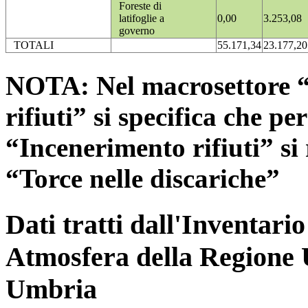
Foreste di
latifoglie a
0,00
3.253,08
governo
TOTALI
55.171,34
23.177,20
NOTA: Nel macrosettore “
rifiuti” si specifica che pe
“Incenerimento rifiuti” si r
“Torce nelle discariche”
Dati tratti dall'Inventari
Atmosfera della Regione 
Umbria