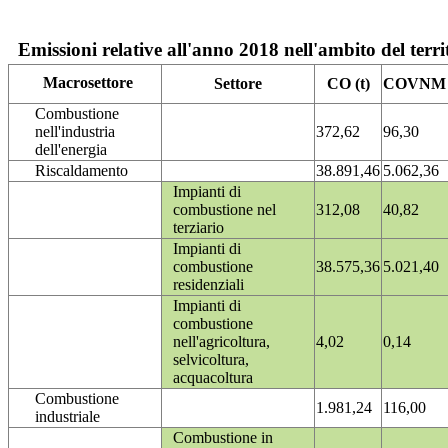
Emissioni relative all'anno 2018 nell'ambito del terri
Macrosettore
Settore
CO (t)
COVNM (
Combustione
nell'industria
372,62
96,30
dell'energia
Riscaldamento
38.891,46
5.062,36
Impianti di
combustione nel
312,08
40,82
terziario
Impianti di
combustione
38.575,36
5.021,40
residenziali
Impianti di
combustione
nell'agricoltura,
4,02
0,14
selvicoltura,
acquacoltura
Combustione
1.981,24
116,00
industriale
Combustione in