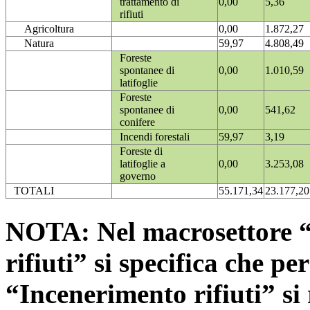
trattamento di
0,00
5,36
rifiuti
Agricoltura
0,00
1.872,27
Natura
59,97
4.808,49
Foreste
spontanee di
0,00
1.010,59
latifoglie
Foreste
spontanee di
0,00
541,62
conifere
Incendi forestali
59,97
3,19
Foreste di
latifoglie a
0,00
3.253,08
governo
TOTALI
55.171,34
23.177,20
NOTA: Nel macrosettore “
rifiuti” si specifica che pe
“Incenerimento rifiuti” si r