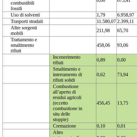
0,00
675,41
combustibili
fossili
Uso di solventi
1,79
6.958,97
Trasporti stradali
11.580,07
2.399,11
Altre sorgenti
211,98
65,70
mobili
Trattamento e
smaltimento
458,06
93,06
rifiuti
Incenerimento
0,89
0,00
rifiuti
Smaltimento e
interramento di
0,62
73,94
rifiuti solidi
Combustione
all’aperto di
residui agricoli
(eccetto
456,45
13,75
combustione in
situ delle
stoppie)
Cremazione
0,10
0,01
Altro