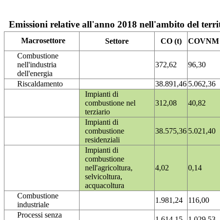
Emissioni relative all'anno 2018 nell'ambito del terri
Macrosettore
Settore
CO (t)
COVNM (
Combustione
nell'industria
372,62
96,30
dell'energia
Riscaldamento
38.891,46
5.062,36
Impianti di
combustione nel
312,08
40,82
terziario
Impianti di
combustione
38.575,36
5.021,40
residenziali
Impianti di
combustione
nell'agricoltura,
4,02
0,14
selvicoltura,
acquacoltura
Combustione
1.981,24
116,00
industriale
Processi senza
1.614,15
1.029,53