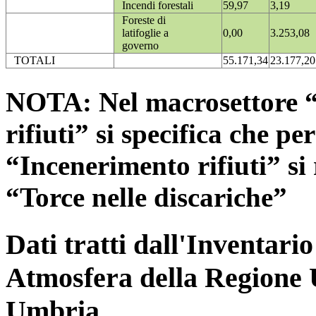
Incendi forestali
59,97
3,19
Foreste di
latifoglie a
0,00
3.253,08
governo
TOTALI
55.171,34
23.177,20
NOTA: Nel macrosettore “
rifiuti” si specifica che pe
“Incenerimento rifiuti” si r
“Torce nelle discariche”
Dati tratti dall'Inventari
Atmosfera della Regione 
Umbria