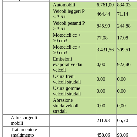
Automobili
6.761,00
834,03
Veicoli leggeri P
464,44
71,14
< 3.5 t
Veicoli pesanti P
845,99
244,88
> 3.5 t
Motocicli cc <
77,08
17,08
50 cm3
Motocicli cc >
3.431,56
309,51
50 cm3
Emissioni
evaporative dai
0,00
922,46
veicoli
Usura freni
0,00
0,00
veicoli stradali
Usura gomme
0,00
0,00
veicoli stradali
Abrasione
strada veicoli
0,00
0,00
stradali
Altre sorgenti
211,98
65,70
mobili
Trattamento e
smaltimento
458,06
93,06