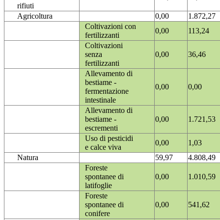
rifiuti
Agricoltura
0,00
1.872,27
Coltivazioni con
0,00
113,24
fertilizzanti
Coltivazioni
senza
0,00
36,46
fertilizzanti
Allevamento di
bestiame -
0,00
0,00
fermentazione
intestinale
Allevamento di
bestiame -
0,00
1.721,53
escrementi
Uso di pesticidi
0,00
1,03
e calce viva
Natura
59,97
4.808,49
Foreste
spontanee di
0,00
1.010,59
latifoglie
Foreste
spontanee di
0,00
541,62
conifere