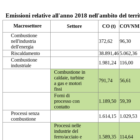
Emissioni relative all'anno 2018 nell'ambito del terri
Macrosettore
Settore
CO (t)
COVNM (
Combustione
nell'industria
372,62
96,30
dell'energia
Riscaldamento
38.891,46
5.062,36
Combustione
1.981,24
116,00
industriale
Combustione in
caldaie, turbine
791,74
56,61
a gas e motori
fissi
Forni di
processo con
1.189,50
59,39
contatto
Processi senza
1.614,15
1.029,53
combustione
Processi nelle
industrie del
ferro/acciaio e
1.589,35
114,64