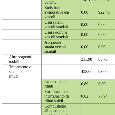
50 cm3
Emissioni
evaporative dai
0,00
922,46
veicoli
Usura freni
0,00
0,00
veicoli stradali
Usura gomme
0,00
0,00
veicoli stradali
Abrasione
strada veicoli
0,00
0,00
stradali
Altre sorgenti
211,98
65,70
mobili
Trattamento e
smaltimento
458,06
93,06
rifiuti
Incenerimento
0,89
0,00
rifiuti
Smaltimento e
interramento di
0,62
73,94
rifiuti solidi
Combustione
all’aperto di