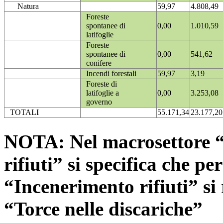
Natura
59,97
4.808,49
Foreste
spontanee di
0,00
1.010,59
latifoglie
Foreste
spontanee di
0,00
541,62
conifere
Incendi forestali
59,97
3,19
Foreste di
latifoglie a
0,00
3.253,08
governo
TOTALI
55.171,34
23.177,20
NOTA: Nel macrosettore “
rifiuti” si specifica che pe
“Incenerimento rifiuti” si r
“Torce nelle discariche”