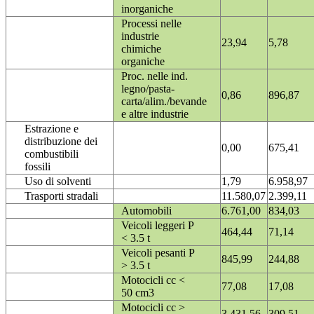
inorganiche
Processi nelle
industrie
23,94
5,78
chimiche
organiche
Proc. nelle ind.
legno/pasta-
0,86
896,87
carta/alim./bevande
e altre industrie
Estrazione e
distribuzione dei
0,00
675,41
combustibili
fossili
Uso di solventi
1,79
6.958,97
Trasporti stradali
11.580,07
2.399,11
Automobili
6.761,00
834,03
Veicoli leggeri P
464,44
71,14
< 3.5 t
Veicoli pesanti P
845,99
244,88
> 3.5 t
Motocicli cc <
77,08
17,08
50 cm3
Motocicli cc >
3.431,56
309,51