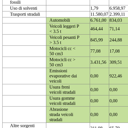
fossili
Uso di solventi
1,79
6.958,97
Trasporti stradali
11.580,07
2.399,11
Automobili
6.761,00
834,03
Veicoli leggeri P
464,44
71,14
< 3.5 t
Veicoli pesanti P
845,99
244,88
> 3.5 t
Motocicli cc <
77,08
17,08
50 cm3
Motocicli cc >
3.431,56
309,51
50 cm3
Emissioni
evaporative dai
0,00
922,46
veicoli
Usura freni
0,00
0,00
veicoli stradali
Usura gomme
0,00
0,00
veicoli stradali
Abrasione
strada veicoli
0,00
0,00
stradali
Altre sorgenti