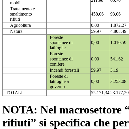
211,98
65,70
mobili
Trattamento e
smaltimento
458,06
93,06
rifiuti
Agricoltura
0,00
1.872,27
Natura
59,97
4.808,49
Foreste
spontanee di
0,00
1.010,59
latifoglie
Foreste
spontanee di
0,00
541,62
conifere
Incendi forestali
59,97
3,19
Foreste di
latifoglie a
0,00
3.253,08
governo
TOTALI
55.171,34
23.177,20
NOTA: Nel macrosettore “
rifiuti” si specifica che pe