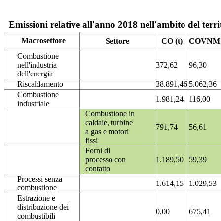
Emissioni relative all'anno 2018 nell'ambito del terri
Macrosettore
Settore
CO (t)
COVNM (
Combustione
nell'industria
372,62
96,30
dell'energia
Riscaldamento
38.891,46
5.062,36
Combustione
1.981,24
116,00
industriale
Combustione in
caldaie, turbine
791,74
56,61
a gas e motori
fissi
Forni di
processo con
1.189,50
59,39
contatto
Processi senza
1.614,15
1.029,53
combustione
Estrazione e
distribuzione dei
0,00
675,41
combustibili