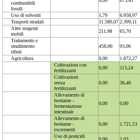
0,00
675,41
combustibili
fossili
Uso di solventi
1,79
6.958,97
Trasporti stradali
11.580,07
2.399,11
Altre sorgenti
211,98
65,70
mobili
Trattamento e
smaltimento
458,06
93,06
rifiuti
Agricoltura
0,00
1.872,27
Coltivazioni con
0,00
113,24
fertilizzanti
Coltivazioni
senza
0,00
36,46
fertilizzanti
Allevamento di
bestiame -
0,00
0,00
fermentazione
intestinale
Allevamento di
bestiame -
0,00
1.721,53
escrementi
Uso di pesticidi
0,00
1,03