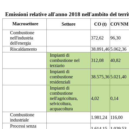
Emissioni relative all'anno 2018 nell'ambito del terri
Macrosettore
Settore
CO (t)
COVNM (
Combustione
nell'industria
372,62
96,30
dell'energia
Riscaldamento
38.891,46
5.062,36
Impianti di
combustione nel
312,08
40,82
terziario
Impianti di
combustione
38.575,36
5.021,40
residenziali
Impianti di
combustione
nell'agricoltura,
4,02
0,14
selvicoltura,
acquacoltura
Combustione
1.981,24
116,00
industriale
Processi senza
1.614,15
1.029,53