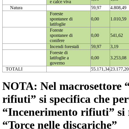
e calce viva
Natura
59,97
4.808,49
Foreste
spontanee di
0,00
1.010,59
latifoglie
Foreste
spontanee di
0,00
541,62
conifere
Incendi forestali
59,97
3,19
Foreste di
latifoglie a
0,00
3.253,08
governo
TOTALI
55.171,34
23.177,20
NOTA: Nel macrosettore “
rifiuti” si specifica che pe
“Incenerimento rifiuti” si r
“Torce nelle discariche”