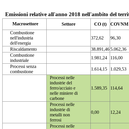
Emissioni relative all'anno 2018 nell'ambito del terri
Macrosettore
Settore
CO (t)
COVNM (
Combustione
nell'industria
372,62
96,30
dell'energia
Riscaldamento
38.891,46
5.062,36
Combustione
1.981,24
116,00
industriale
Processi senza
1.614,15
1.029,53
combustione
Processi nelle
industrie del
ferro/acciaio e
1.589,35
114,64
nelle miniere di
carbone
Processi nelle
industrie di
0,00
12,24
metalli non
ferrosi
Processi nelle