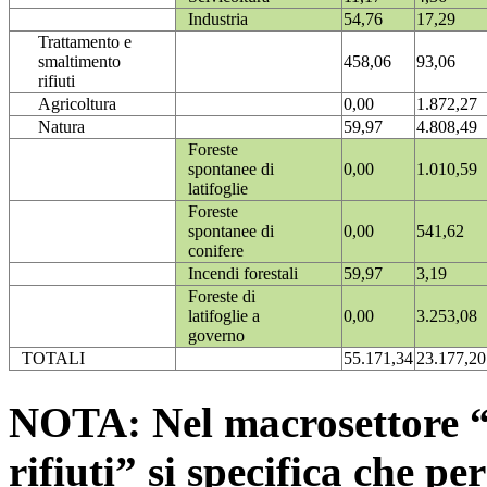
Industria
54,76
17,29
Trattamento e
smaltimento
458,06
93,06
rifiuti
Agricoltura
0,00
1.872,27
Natura
59,97
4.808,49
Foreste
spontanee di
0,00
1.010,59
latifoglie
Foreste
spontanee di
0,00
541,62
conifere
Incendi forestali
59,97
3,19
Foreste di
latifoglie a
0,00
3.253,08
governo
TOTALI
55.171,34
23.177,20
NOTA: Nel macrosettore “
rifiuti” si specifica che pe