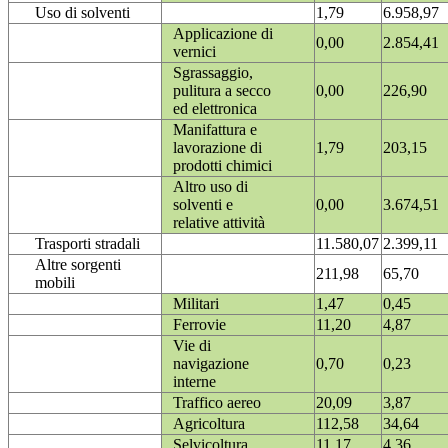
Uso di solventi
1,79
6.958,97
Applicazione di
0,00
2.854,41
vernici
Sgrassaggio,
pulitura a secco
0,00
226,90
ed elettronica
Manifattura e
lavorazione di
1,79
203,15
prodotti chimici
Altro uso di
solventi e
0,00
3.674,51
relative attività
Trasporti stradali
11.580,07
2.399,11
Altre sorgenti
211,98
65,70
mobili
Militari
1,47
0,45
Ferrovie
11,20
4,87
Vie di
navigazione
0,70
0,23
interne
Traffico aereo
20,09
3,87
Agricoltura
112,58
34,64
Selvicoltura
11,17
4,36