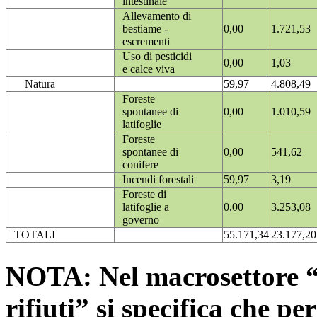
intestinale
Allevamento di
bestiame -
0,00
1.721,53
escrementi
Uso di pesticidi
0,00
1,03
e calce viva
Natura
59,97
4.808,49
Foreste
spontanee di
0,00
1.010,59
latifoglie
Foreste
spontanee di
0,00
541,62
conifere
Incendi forestali
59,97
3,19
Foreste di
latifoglie a
0,00
3.253,08
governo
TOTALI
55.171,34
23.177,20
NOTA: Nel macrosettore “
rifiuti” si specifica che pe