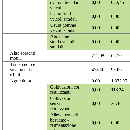
evaporative dai
0,00
922,46
veicoli
Usura freni
0,00
0,00
veicoli stradali
Usura gomme
0,00
0,00
veicoli stradali
Abrasione
strada veicoli
0,00
0,00
stradali
Altre sorgenti
211,98
65,70
mobili
Trattamento e
smaltimento
458,06
93,06
rifiuti
Agricoltura
0,00
1.872,27
Coltivazioni con
0,00
113,24
fertilizzanti
Coltivazioni
senza
0,00
36,46
fertilizzanti
Allevamento di
bestiame -
0,00
0,00
fermentazione