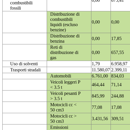
0,00
675,41
combustibili
fossili
Distribuzione di
combustibili
0,00
0,00
liquidi (escluso
benzine)
Distribuzione di
0,00
17,85
benzina
Reti di
distribuzione di
0,00
657,55
gas
Uso di solventi
1,79
6.958,97
Trasporti stradali
11.580,07
2.399,11
Automobili
6.761,00
834,03
Veicoli leggeri P
464,44
71,14
< 3.5 t
Veicoli pesanti P
845,99
244,88
> 3.5 t
Motocicli cc <
77,08
17,08
50 cm3
Motocicli cc >
3.431,56
309,51
50 cm3
Emissioni