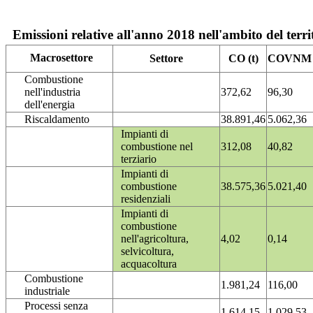
Emissioni relative all'anno 2018 nell'ambito del terri
Macrosettore
Settore
CO (t)
COVNM (
Combustione
nell'industria
372,62
96,30
dell'energia
Riscaldamento
38.891,46
5.062,36
Impianti di
combustione nel
312,08
40,82
terziario
Impianti di
combustione
38.575,36
5.021,40
residenziali
Impianti di
combustione
nell'agricoltura,
4,02
0,14
selvicoltura,
acquacoltura
Combustione
1.981,24
116,00
industriale
Processi senza
1.614,15
1.029,53