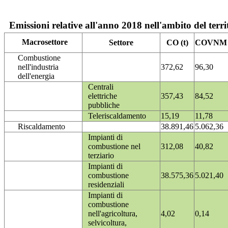
Emissioni relative all'anno 2018 nell'ambito del terri
Macrosettore
Settore
CO (t)
COVNM (
Combustione
nell'industria
372,62
96,30
dell'energia
Centrali
elettriche
357,43
84,52
pubbliche
Teleriscaldamento
15,19
11,78
Riscaldamento
38.891,46
5.062,36
Impianti di
combustione nel
312,08
40,82
terziario
Impianti di
combustione
38.575,36
5.021,40
residenziali
Impianti di
combustione
nell'agricoltura,
4,02
0,14
selvicoltura,