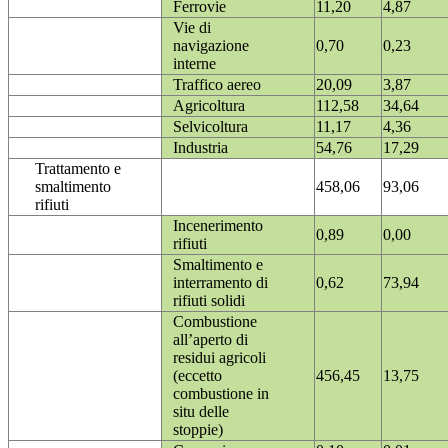
Ferrovie
11,20
4,87
Vie di
navigazione
0,70
0,23
interne
Traffico aereo
20,09
3,87
Agricoltura
112,58
34,64
Selvicoltura
11,17
4,36
Industria
54,76
17,29
Trattamento e
smaltimento
458,06
93,06
rifiuti
Incenerimento
0,89
0,00
rifiuti
Smaltimento e
interramento di
0,62
73,94
rifiuti solidi
Combustione
all’aperto di
residui agricoli
(eccetto
456,45
13,75
combustione in
situ delle
stoppie)