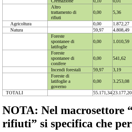
Cremazione
0,10
0,01
Altro
trattamento di
0,00
5,36
rifiuti
Agricoltura
0,00
1.872,27
Natura
59,97
4.808,49
Foreste
spontanee di
0,00
1.010,59
latifoglie
Foreste
spontanee di
0,00
541,62
conifere
Incendi forestali
59,97
3,19
Foreste di
latifoglie a
0,00
3.253,08
governo
TOTALI
55.171,34
23.177,20
NOTA: Nel macrosettore “
rifiuti” si specifica che pe