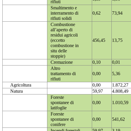
rifiuti
Smaltimento e
interramento di
0,62
73,94
rifiuti solidi
Combustione
all’aperto di
residui agricoli
(eccetto
456,45
13,75
combustione in
situ delle
stoppie)
Cremazione
0,10
0,01
Altro
trattamento di
0,00
5,36
rifiuti
Agricoltura
0,00
1.872,27
Natura
59,97
4.808,49
Foreste
spontanee di
0,00
1.010,59
latifoglie
Foreste
spontanee di
0,00
541,62
conifere
Incendi forestali
59,97
3,19