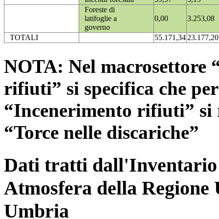
Foreste di
latifoglie a
0,00
3.253,08
governo
TOTALI
55.171,34
23.177,20
NOTA: Nel macrosettore “
rifiuti” si specifica che pe
“Incenerimento rifiuti” si r
“Torce nelle discariche”
Dati tratti dall'Inventari
Atmosfera della Regione 
Umbria