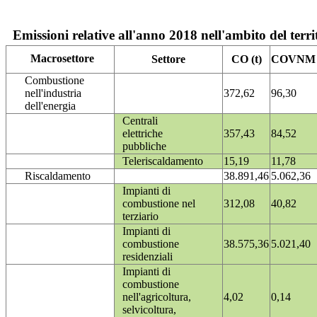
Emissioni relative all'anno 2018 nell'ambito del terri
Macrosettore
Settore
CO (t)
COVNM (
Combustione
nell'industria
372,62
96,30
dell'energia
Centrali
elettriche
357,43
84,52
pubbliche
Teleriscaldamento
15,19
11,78
Riscaldamento
38.891,46
5.062,36
Impianti di
combustione nel
312,08
40,82
terziario
Impianti di
combustione
38.575,36
5.021,40
residenziali
Impianti di
combustione
nell'agricoltura,
4,02
0,14
selvicoltura,