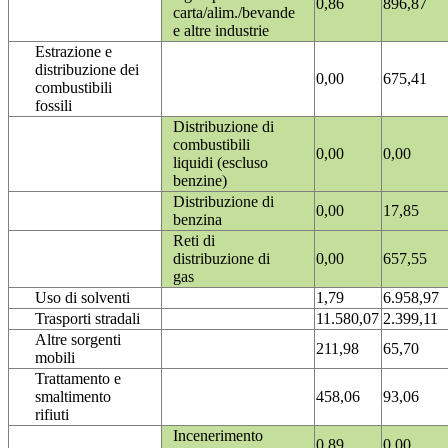
0,86
896,87
carta/alim./bevande
e altre industrie
Estrazione e
distribuzione dei
0,00
675,41
combustibili
fossili
Distribuzione di
combustibili
0,00
0,00
liquidi (escluso
benzine)
Distribuzione di
0,00
17,85
benzina
Reti di
distribuzione di
0,00
657,55
gas
Uso di solventi
1,79
6.958,97
Trasporti stradali
11.580,07
2.399,11
Altre sorgenti
211,98
65,70
mobili
Trattamento e
smaltimento
458,06
93,06
rifiuti
Incenerimento
0,89
0,00