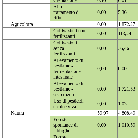
Cremazione
0,10
0,01
Altro
trattamento di
0,00
5,36
rifiuti
Agricoltura
0,00
1.872,27
Coltivazioni con
0,00
113,24
fertilizzanti
Coltivazioni
senza
0,00
36,46
fertilizzanti
Allevamento di
bestiame -
0,00
0,00
fermentazione
intestinale
Allevamento di
bestiame -
0,00
1.721,53
escrementi
Uso di pesticidi
0,00
1,03
e calce viva
Natura
59,97
4.808,49
Foreste
spontanee di
0,00
1.010,59
latifoglie
Foreste