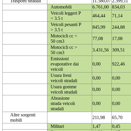
Trasporti stradali
11.580,07
2.399,11
Automobili
6.761,00
834,03
Veicoli leggeri P
464,44
71,14
< 3.5 t
Veicoli pesanti P
845,99
244,88
> 3.5 t
Motocicli cc <
77,08
17,08
50 cm3
Motocicli cc >
3.431,56
309,51
50 cm3
Emissioni
evaporative dai
0,00
922,46
veicoli
Usura freni
0,00
0,00
veicoli stradali
Usura gomme
0,00
0,00
veicoli stradali
Abrasione
strada veicoli
0,00
0,00
stradali
Altre sorgenti
211,98
65,70
mobili
Militari
1,47
0,45