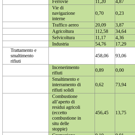
Ferrovie
11,20
4,87
Vie di
navigazione
0,70
0,23
interne
Traffico aereo
20,09
3,87
Agricoltura
112,58
34,64
Selvicoltura
11,17
4,36
Industria
54,76
17,29
Trattamento e
smaltimento
458,06
93,06
rifiuti
Incenerimento
0,89
0,00
rifiuti
Smaltimento e
interramento di
0,62
73,94
rifiuti solidi
Combustione
all’aperto di
residui agricoli
(eccetto
456,45
13,75
combustione in
situ delle
stoppie)