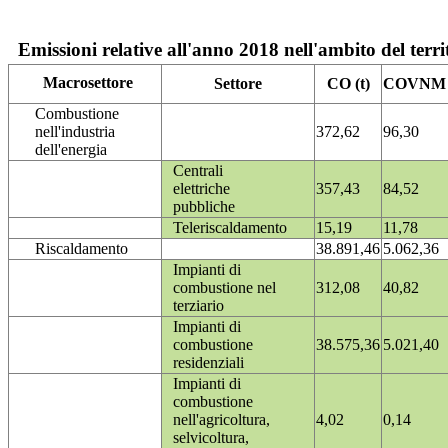
Emissioni relative all'anno 2018 nell'ambito del terri
Macrosettore
Settore
CO (t)
COVNM (
Combustione
nell'industria
372,62
96,30
dell'energia
Centrali
elettriche
357,43
84,52
pubbliche
Teleriscaldamento
15,19
11,78
Riscaldamento
38.891,46
5.062,36
Impianti di
combustione nel
312,08
40,82
terziario
Impianti di
combustione
38.575,36
5.021,40
residenziali
Impianti di
combustione
nell'agricoltura,
4,02
0,14
selvicoltura,