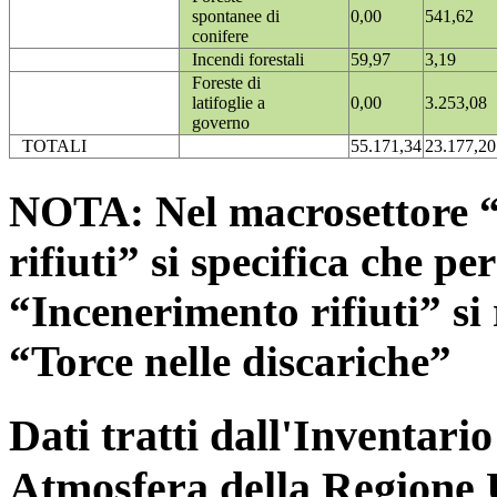
spontanee di
0,00
541,62
conifere
Incendi forestali
59,97
3,19
Foreste di
latifoglie a
0,00
3.253,08
governo
TOTALI
55.171,34
23.177,20
NOTA: Nel macrosettore “
rifiuti” si specifica che pe
“Incenerimento rifiuti” si r
“Torce nelle discariche”
Dati tratti dall'Inventari
Atmosfera della Regione 