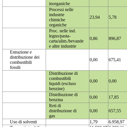
inorganiche
Processi nelle
industrie
23,94
5,78
chimiche
organiche
Proc. nelle ind.
legno/pasta-
0,86
896,87
carta/alim./bevande
e altre industrie
Estrazione e
distribuzione dei
0,00
675,41
combustibili
fossili
Distribuzione di
combustibili
0,00
0,00
liquidi (escluso
benzine)
Distribuzione di
0,00
17,85
benzina
Reti di
distribuzione di
0,00
657,55
gas
Uso di solventi
1,79
6.958,97